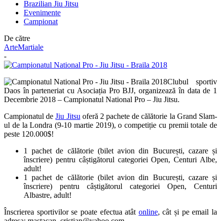
Brazilian Jiu Jitsu
Evenimente
Campionat
De către
ArteMartiale
-
Clubul sportiv
Daos în parteneriat cu Asociația Pro BJJ, organizează în data de 1
Decembrie 2018 – Campionatul National Pro – Jiu Jitsu.
Campionatul de
Jiu Jitsu
oferă 2 pachete de călătorie la Grand Slam-
ul de la Londra (9-10 martie 2019), o competiție cu premii tota
le de
peste 120.000$!
1 pachet de călătorie (bilet avion din București, cazare și
înscriere) pentru câștigătorul categoriei Open, Centuri Albe,
adult!
1 pachet de călătorie (bilet avion din București, cazare și
înscriere) pentru câștigătorul categoriei Open, Centuri
Albastre, adult!
Înscrierea sportivilor se poate efectua atât
online
, cât și pe email la
adresa: mastacan_cristian@yahoo.com.