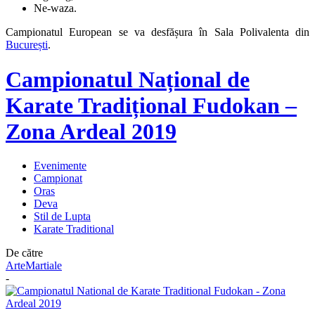
Ne-waza.
Campionatul European se va desfășura în Sala Polivalenta din
București
.
Campionatul Național de
Karate Tradițional Fudokan –
Zona Ardeal 2019
Evenimente
Campionat
Oras
Deva
Stil de Lupta
Karate Traditional
De către
ArteMartiale
-