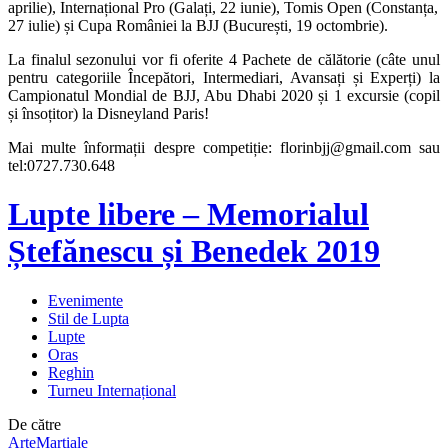
aprilie), Internațional Pro (Galați, 22 iunie), Tomis Open (Constanța,
27 iulie) și Cupa României la BJJ (București, 19 octombrie).
La finalul sezonului vor fi oferite 4 Pachete de călătorie (câte unul
pentru categoriile Începători, Intermediari, Avansați și Experți) la
Campionatul Mondial de BJJ, Abu Dhabi 2020 și 1 excursie (copil
și însoțitor) la Disneyland Paris!
Mai multe înformații despre competiție: florinbjj@gmail.com sau
tel:0727.730.648
Lupte libere – Memorialul
Ștefănescu și Benedek 2019
Evenimente
Stil de Lupta
Lupte
Oras
Reghin
Turneu Internațional
De către
ArteMartiale