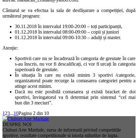
Cântarul se va efectua la sala de desfășurare a competiției, după
următorul program:
30.11.2018 în intervalul 19:00-20:00 – toți participanții,
01.12.2018 în intervalul 08:00-09:00 – copii și juniori
01.12.2018 în intervalul 09:00-10:30 – adulți și master.
Atenție:
Sportivii care nu se încadrează în categoria de greutate în care
s-au înscris, nu vor fi descalificați, ci vor fi urcați în categoria
superioară de greutate.
În situația în care nu există minim 3 sportivi /categorie,
organizatorul poate recurge la comasarea categoriei pentru a
atinge acest minim.
Dacă nu este posibilă comasarea și există bracket de doi
sportivi, învingatorul va fi determiat prin sistemul “cel mai
bun din 3 meciuri”.
1
2
3
...
10
Pagina 2 din 10
DESPRE NOI
Cluburi Arte Martiale, sursa de informatii privind competitiile
sportive, rezultate competitionale si istoria stilurilor de lupta.