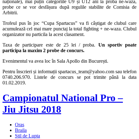
naționale), mai puțin categoriile U9 și U12 ani la proba ne-waza,
probe ce se vor desfășura după regulile stabilite de Comisia de
Arbitrii.
Trofeul pus în joc “Cupa Spartacus” va fi câștigat de clubul care
acumulează cel mai mare punctaj la total fighting + ne-waza. Clubul
organizator nu particila la acest clasament.
Taxa de participare este de 25 lei / proba.
Un sportiv poate
participa la maxim 2 probe de concurs.
Evenimentul va avea loc în Sala Apollo din București.
Pentru înscrieri și informații spartacus_team@yahoo.com sau telefon
0740.206.970. Listele de concurs se pot trimite până la data
01.02.2019.
Campionatul National Pro –
Jiu Jitsu 2018
Oras
Braila
Stil de Lupta