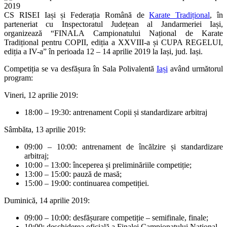
CS RISEI Iași și Federația Română de
Karate Tradițional
, în
parteneriat cu Inspectoratul Județean al Jandarmeriei Iași,
organizează “FINALA Campionatului Național de Karate
Tradițional pentru COPII, ediția a XXVIII-a și CUPA REGELUI,
ediția a IV-a” în perioada 12 – 14 aprilie 2019 la Iași, jud. Iași.
Competiția se va desfășura în Sala Polivalentă
Iași
având următorul
program:
Vineri, 12 aprilie 2019:
18:00 – 19:30: antrenament Copii și standardizare arbitraj
Sâmbăta, 13 aprilie 2019:
09:00 – 10:00: antrenament de încălzire și standardizare
arbitraj;
10:00 – 13:00: începerea și preliminăriile competiție;
13:00 – 15:00: pauză de masă;
15:00 – 19:00: continuarea competiției.
Duminică, 14 aprilie 2019:
09:00 – 10:00: desfășurare competiție – semifinale, finale;
10:00: deschiderea oficială a Finalei Campionatului Național