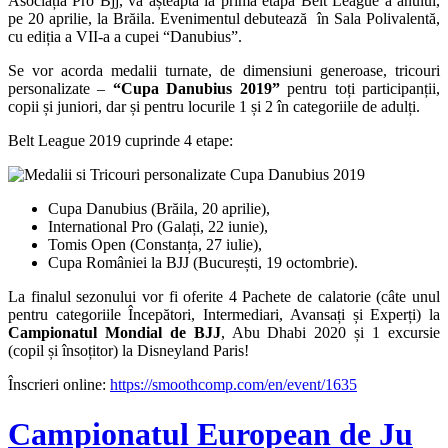
Asociația Pro Bjj, vă așteaptă la prima etapă Belt League a anului,
pe 20 aprilie, la Brăila. Evenimentul debutează în Sala Polivalentă,
cu ediția a VII-a a cupei “Danubius”.
Se vor acorda medalii turnate, de dimensiuni generoase, tricouri
personalizate –
“Cupa Danubius 2019”
pentru toți participanții,
copii și juniori, dar și pentru locurile 1 și 2 în categoriile de adulți.
Belt League 2019 cuprinde 4 etape:
Cupa Danubius (Brăila, 20 aprilie),
International Pro (Galați, 22 iunie),
Tomis Open (Constanța, 27 iulie),
Cupa României la BJJ (București, 19 octombrie).
La finalul sezonului vor fi oferite 4 Pachete de calatorie (câte unul
pentru categoriile Începători, Intermediari, Avansați și Experți) la
Campionatul Mondial de BJJ
, Abu Dhabi 2020 și 1 excursie
(copil și însoțitor) la Disneyland Paris!
Înscrieri online:
https://smoothcomp.com/en/event/1635
Campionatul European de Ju