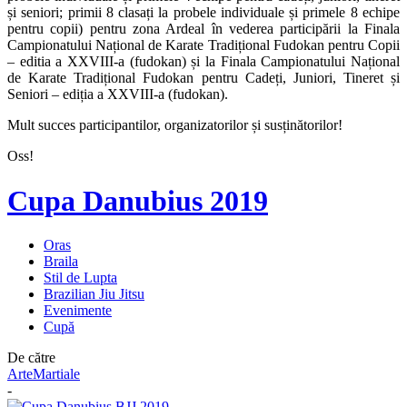
și seniori; primii 8 clasați la probele individuale și primele 8 echipe
pentru copii) pentru zona Ardeal în vederea participării la Finala
Campionatului Național de Karate Tradițional Fudokan pentru Copii
– editia a XXVIII-a (fudokan) și la Finala Campionatului Național
de Karate Tradițional Fudokan pentru Cadeți, Juniori, Tineret și
Seniori – ediția a XXVIII-a (fudokan).
Mult succes participantilor, organizatorilor și susținătorilor!
Oss!
Cupa Danubius 2019
Oras
Braila
Stil de Lupta
Brazilian Jiu Jitsu
Evenimente
Cupă
De către
ArteMartiale
-