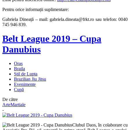
Pentru orice informații suplimentare:
Gabriela Dineață – mail: gabriela.dineata@frkt.ro sau telefon: 0040
745 946 839.
Belt League 2019 – Cupa
Danubius
Oras
Braila
Stil de Lupta
Brazilian Jiu Jitsu
Evenimente
Cupă
De către
ArteMartiale
-
Clubul Daos, în colaborare cu