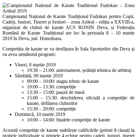
Campionatul Național de Karate Tradițional Fudokan pentru Copii,
Cadeți, Juniori, Tineret și Seniori – zona Ardeal – ediția a XXVIII-a,
organizat de clubul de karate ACS RONIN Deva, și Federația
Română de Karate Tradițional are loc în perioada 8 – 10 martie
2019 în Deva, jud. Hunedoara.
Competiția de karate se va desfășura în Sala Sporturilor din Deva și
va avea următorul program:
Vineri, 8 martie 2019
19:30 – 21:00: antrenament, ședință tehnica de arbitraj
Sâmbătă, 09 martie 2019
09:00 – 10:00: stagiu tehnic de karate
10:00 – 13:30: competiție
13:30 – 15:00: pauză de masă
15:00 – 15:30: deschiderea oficială a competiție de
karate, defilarea cluburilor
15:30 – 20:00: competiție
Duminică, 10 martie 2019
10:00 – 14:00: finalele competiție de karate
Această competiție de karate stabilește calificările (primii 8 clasați la
probele individuale și primele 4 echipe pentru cadeți, juniori, tineret