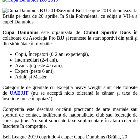
Sezonul Belt League 2019 debutează la
Brăila pe data de 20 aprilie, în Sala Polivalentă, cu ediția a VII-a a
cupei Danubius.
Cupa Danubius
este organizată de
Clubul Sportiv Daos
în
colaboare cu Asociația Pro BJJ și reunește la start sportivi din țară și
din străinătate în diviziile:
Copii, Începători (0-2 ani experiență),
Intermediari (2-4 ani),
Avansați (peste 4-6 ani),
Expert (peste 6 ani),
Adulți și Master.
Categoriile de greutate cu excepția heavy weight sunt cele folosite
de
UAEJJF
(nu se acceptă nicio toleranță la cântar și taxa de
înscriere nu se înapoiază).
Competiția este deschisă oricărui practicant de arte marțiale sau
sporturi de contact, indiferent de naționalitate, club sau federație de
care aparține. Nu sunt solicitate taxe suplimentare în afara celei de
înscriere în competiție.
Belt League 2019 cuprinde 4 etape: Cupa Danubius (Brăila, 20