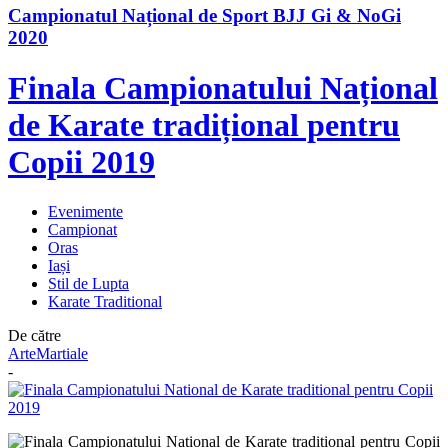
Campionatul Național de Sport BJJ Gi & NoGi
2020
Finala Campionatului Național
de Karate tradițional pentru
Copii 2019
Evenimente
Campionat
Oras
Iași
Stil de Lupta
Karate Traditional
De către
ArteMartiale
-