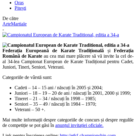
Oras
Pitești
De către
ArteMartiale
-
Federația Europeană de Karate Tradițională
și
Federația
Română de Karate
au cea mai mare plăcere să vă invite la cel de-
al 34-lea Campionat European de Karate Tradițional pentru Cadet,
Juniori, Tineri, Seniori, Veterani.
Categoriile de vârstă sunt:
Cadeti – 14 – 15 ani / născuți în 2005 și 2004;
Juniori – 18 – 19 – 20 de ani / născuți în 2001, 2000 și 1999;
Tineret – 21 – 34 / născuți în 1998 – 1985;
Seniori – 35 – 49 / născuți în 1984 – 1970;
Veterani – 50 +.
Mai multe informații despre categoriile de concurs și despre regulile
de competiție se pot găsi în
anunțul invitației oficiale.
Link pentru înscrierea online:
http://etkf-championship.com