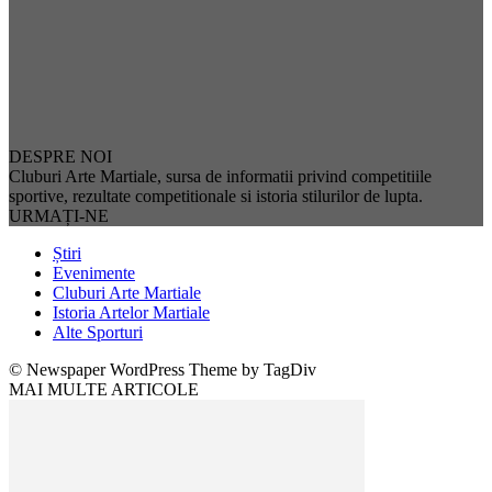
DESPRE NOI
Cluburi Arte Martiale, sursa de informatii privind competitiile
sportive, rezultate competitionale si istoria stilurilor de lupta.
URMAȚI-NE
Știri
Evenimente
Cluburi Arte Martiale
Istoria Artelor Martiale
Alte Sporturi
© Newspaper WordPress Theme by TagDiv
MAI MULTE ARTICOLE