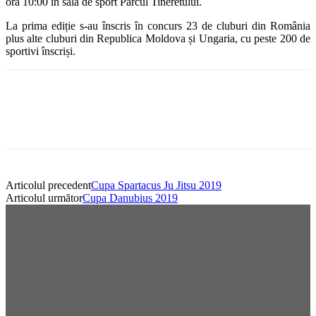
ora 10:00 în sala de sport Parcul Tineretului.
La prima ediție s-au înscris în concurs 23 de cluburi din România
plus alte cluburi din Republica Moldova și Ungaria, cu peste 200 de
sportivi înscriși.
Articolul precedent
Cupa Spartacus Ju Jitsu 2019
Articolul următor
Cupa Danubius 2019