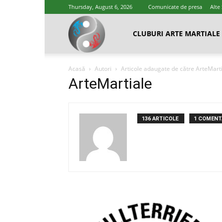
Thursday, August 6, 2026
Comunicate de presa
Alte
Cluburi
CLUBURI ARTE MARTIALE
Acasă
Autori
Articole adaugate de către ArteMart
Arte
ArteMartiale
Marțiale
136 ARTICOLE
1 COMENTA