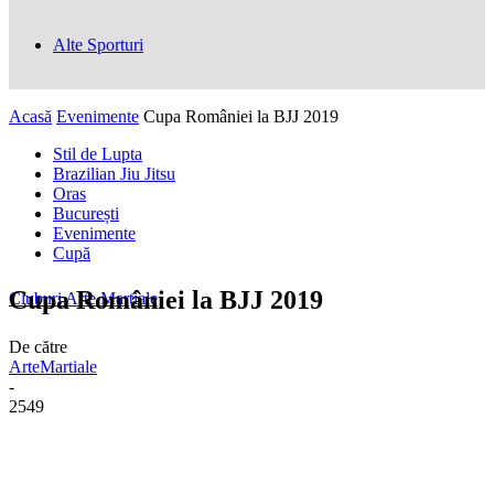
Alte Sporturi
Acasă
Evenimente
Cupa României la BJJ 2019
Stil de Lupta
Brazilian Jiu Jitsu
Oras
București
Evenimente
Cupă
Cupa României la BJJ 2019
Cluburi Arte Marțiale
De către
ArteMartiale
-
2549