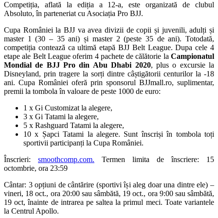
Competiția, aflată la ediția a 12-a, este organizată de clubul
Absoluto, în parteneriat cu Asociația Pro BJJ.
Cupa României la BJJ va avea divizii de copii și juvenili, adulți și
master 1 (30 – 35 ani) și master 2 (peste 35 de ani). Totodată,
competiția contează ca ultimă etapă BJJ Belt League. Dupa cele 4
etape ale Belt League oferim 4 pachete de călătorie la
Campionatul
Mondial de BJJ Pro din Abu Dhabi 2020
, plus o excursie la
Disneyland, prin tragere la sorți dintre câștigătorii centurilor la -18
ani. Cupa României oferă prin sponsorul BJJmall.ro, suplimentar,
premii la tombola în valoare de peste 1000 de euro:
1 x Gi Customizat la alegere,
3 x Gi Tatami la alegere,
5 x Rashguard Tatami la alegere,
10 x Șapci Tatami la alegere. Sunt înscriși în tombola toți
sportivii participanți la Cupa României.
Înscrieri:
smoothcomp.com.
Termen limita de înscriere: 15
octombrie, ora 23:59
Cântar: 3 opțiuni de cântărire (sportivi își aleg doar una dintre ele) –
vineri, 18 oct., ora 20:00 sau sâmbătă, 19 oct., ora 9:00 sau sâmbătă,
19 oct, înainte de intrarea pe saltea la primul meci. Toate variantele
la Centrul Apollo.