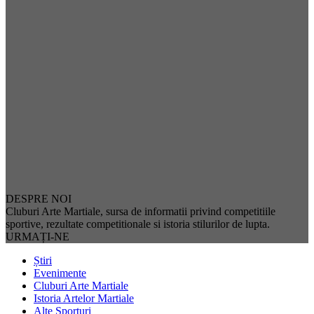
DESPRE NOI
Cluburi Arte Martiale, sursa de informatii privind competitiile
sportive, rezultate competitionale si istoria stilurilor de lupta.
URMAȚI-NE
Știri
Evenimente
Cluburi Arte Martiale
Istoria Artelor Martiale
Alte Sporturi