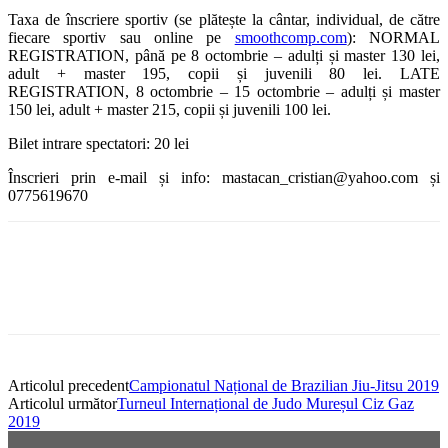
Taxa de înscriere sportiv (se plătește la cântar, individual, de către
fiecare sportiv sau online pe
smoothcomp.com
): NORMAL
REGISTRATION, până pe 8 octombrie – adulți și master 130 lei,
adult + master 195, copii și juvenili 80 lei. LATE
REGISTRATION, 8 octombrie – 15 octombrie – adulți și master
150 lei, adult + master 215, copii și juvenili 100 lei.
Bilet intrare spectatori: 20 lei
Înscrieri prin e-mail și info: mastacan_cristian@yahoo.com și
0775619670
Articolul precedent
Campionatul Național de Brazilian Jiu-Jitsu 2019
Articolul următor
Turneul Internațional de Judo Mureșul Ciz Gaz
2019