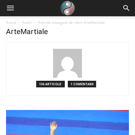
Acasă
Autori
Articole adaugate de către ArteMartiale
ArteMartiale
136 ARTICOLE
1 COMENTARII