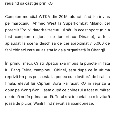
reușind să câștige prin KO.
Campion mondial WTKA din 2015, atunci când l-a învins
pe marocanul Ahmed West la Superkombat Milano, cel
poreclit “Polo” datorită trecutului său în acest sport (n.r. a
fost campion național de juniori cu Dinamo), a fost
aplaudat la scenă deschisă de cei aproximativ 5.000 de
fani chinezi care au asistat la gala organizată în Changji.
În primul meci, Cristi Spetcu s-a impus la puncte în fața
lui Fang Feida, campionul Chinei, asta după ce în ultima
repriză l-a pus pe acesta la podea cu o lovitură de braț. În
finală, elevul lui Ciprian Sora l-a făcut KO în repriza a
doua pe Wang Wanli, asta după ce chinezul a fost numărat
de două ori în prima rundă. Totul s-a încheiat cu o lovitură
joasă de picior, Wanli fiind nevoit să abandoneze.