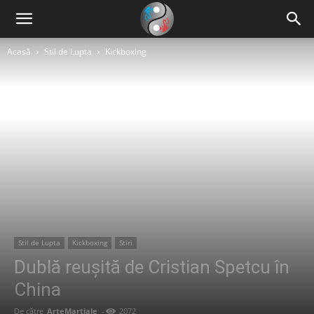
Acasă
Stil de Lupta
Kickboxing
Stil de Lupta
Kickboxing
Stiri
Dublă reușită de Cristian Spetcu în
China
De către
ArteMartiale
-
2072