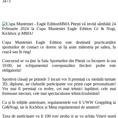
3473
Facebook
Twitter
MMA Pitești vă invită sâmbătă 24
Februarie 2024 la Cupa Munteniei Eagle Edition Gi & Nogi,
Kickbox și MMA!
Cupa Munteniei Eagle Edition este destinată practicanților
sporturilor de contact ce doresc să își arate măiestria pe saltea, în
cușcă sau în ring!
Concursul se va ține la Sala Sporturilor din Pitești cu începere la ora
10:00, iar echipamentul corespunzător fiecărei probe este
obligatoriu!
Sportivii clasați pe primele 3 locuri vor fi premiați cu medalii turnate
3D, diplome, iar cluburile participante vor primi cupe personalizate!
Vor mai fi premiați cu trofee, cei mai tehnici luptători, cele mai
frumoase meciuri, cele mai spectaculoase tehnicii/submisii!
Ca și în edițiile anterioare, regulamentele vor fi UWW Grappling la
Gi&Nogi, iar la Kickbox și Mma regulamentul de amatori!
Taxa de participare va fi 100 ron/ proba și se va achita Vineri seară