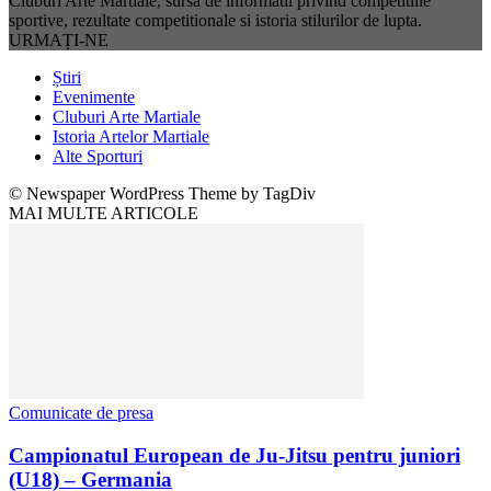
Cluburi Arte Martiale, sursa de informatii privind competitiile
sportive, rezultate competitionale si istoria stilurilor de lupta.
URMAȚI-NE
Știri
Evenimente
Cluburi Arte Martiale
Istoria Artelor Martiale
Alte Sporturi
© Newspaper WordPress Theme by TagDiv
MAI MULTE ARTICOLE
Comunicate de presa
Campionatul European de Ju-Jitsu pentru juniori
(U18) – Germania