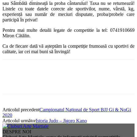
sau Sâmbătă dimineață la proba cântarului! Taxa nu se returnează!
Listele cu toate datele corecte ale sportivilor, nume, vârstă, kg,
experiență sau număr de meciuri disputate, proba/probele care
participă în privat!
Pentru mai multe detalii legate de competitie la tel: 0741910669
Miron Cătălin.
Ca de fiecare dată vă așteptăm la competiție frumoasă cu sportivi de
calitate, iar cei mai buni să învingă!
Articolul precedent
Campionatul Național de Sport BJJ Gi & NoGi
2020
Articolul următor
Istoria Judo – Jigoro Kano
DESPRE NOI