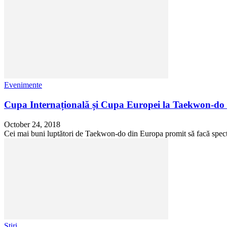
Evenimente
Cupa Internațională și Cupa Europei la Taekwon-do
October 24, 2018
Cei mai buni luptători de Taekwon-do din Europa promit să facă spectac
Stiri