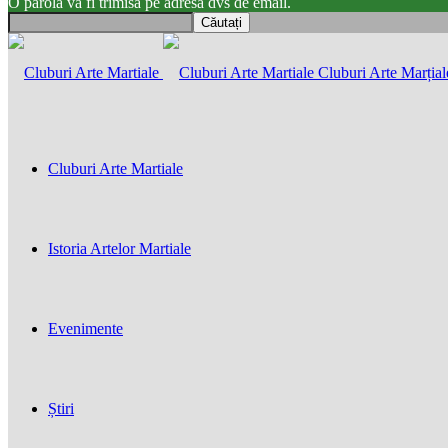
O parola va fi trimisă pe adresa dvs de email.
Cluburi Arte Marțial
Cluburi Arte Martiale
Istoria Artelor Martiale
Evenimente
Știri