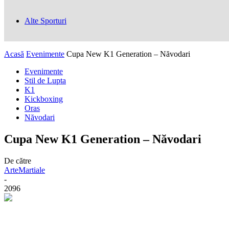
Alte Sporturi
Acasă
Evenimente
Cupa New K1 Generation – Năvodari
Evenimente
Stil de Lupta
K1
Kickboxing
Oras
Năvodari
Cupa New K1 Generation – Năvodari
De către
ArteMartiale
-
2096
Facebook
Twitter