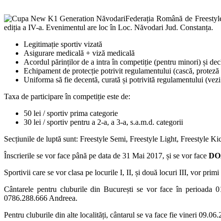
Federația Română de Freestyl
ediția a IV-a. Evenimentul are loc în Loc. Năvodari Jud. Constanța.
Legitimație sportiv vizată
Asigurare medicală + viză medicală
Acordul părinților de a intra în competiție (pentru minori) și dec
Echipament de protecție potrivit regulamentului (cască, proteză de
Uniforma să fie decentă, curată și potrivită regulamentului (vezi
Taxa de participare în competiție este de:
50 lei / sportiv prima categorie
30 lei / sportiv pentru a 2-a, a 3-a, s.a.m.d. categorii
Secțiunile de luptă sunt: Freestyle Semi, Freestyle Light, Freestyle 
Înscrierile se vor face până pe data de 31 Mai 2017, și se vor face
DO
Sportivii care se vor clasa pe locurile I, II, și două locuri III, vor prim
Cântarele pentru cluburile din București se vor face în perioada 
0786.288.666 Andreea.
Pentru cluburile din alte localități, cântarul se va face fie vineri 09.0