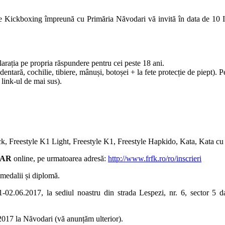
e Kickboxing împreună cu Primăria Năvodari vă invită în data de 10 
larația pe propria răspundere pentru cei peste 18 ani.
ntară, cochilie, tibiere, mânuși, botoșei + la fete protecție de piept). Pe
 link-ul de mai sus).
Kick, Freestyle K1 Light, Freestyle K1, Freestyle Hapkido, Kata, Kata c
AR
online, pe urmatoarea adresă:
http://www.frfk.ro/ro/
inscrieri
i medalii și diplomă.
01-02.06.2017, la sediul noastru din strada Lespezi, nr. 6, sector 
6.2017 la Năvodari (vă anunțăm ulterior).