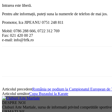
Intrarea este liberă.
Pentru alte informații, puteți suna la numerele de telefon de mai jos.
Promotor, Ica JIPEANU 0751 248 811
Mobil: 0786 288 666, 0722 312 769
Fax: 021 420 00 27
e-mail: info@frfk.ro
Articolul precedent
România pe podium la Campionatul European de
Articolul următor
Cupa Buzaului la Karate
DESPRE NOI
Cluburi Arte Martiale, sursa de informatii privind competitiile sportive, 
URMAȚI-NE