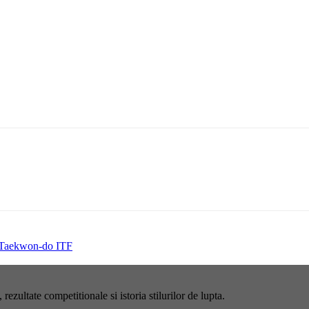
 Taekwon-do ITF
rezultate competitionale si istoria stilurilor de lupta.