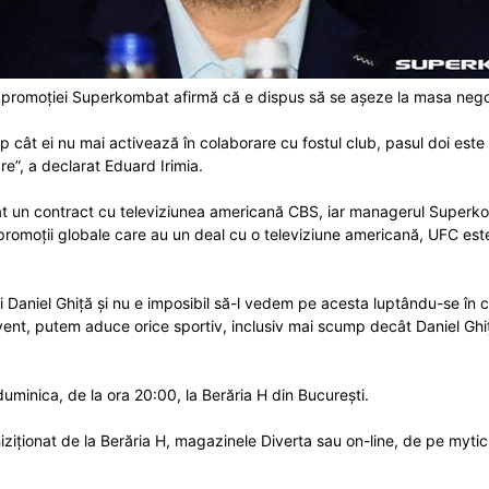
l promoției Superkombat afirmă că e dispus să se așeze la masa negoci
imp cât ei nu mai activează în colaborare cu fostul club, pasul doi este 
e”, a declarat Eduard Irimia.
at un contract cu televiziunea americană CBS, iar managerul Superko
romoții globale care au un deal cu o televiziune americană, UFC este 
ui Daniel Ghiță și nu e imposibil să-l vedem pe acesta luptându-se în 
vent, putem aduce orice sportiv, inclusiv mai scump decât Daniel Gh
uminica, de la ora 20:00, la Berăria H din București.
chiziționat de la Berăria H, magazinele Diverta sau on-line, de pe mytic