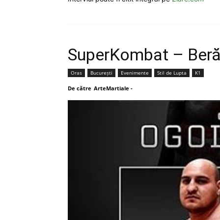
SuperKombat – Beră
Oras
București
Evenimente
Stil de Lupta
K1
De către
ArteMartiale
-