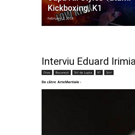
Kickboxing, K1
February 2, 2018
Interviu Eduard Irimi
Oras
București
Stil de Lupta
K1
Stiri
De către
ArteMartiale
-