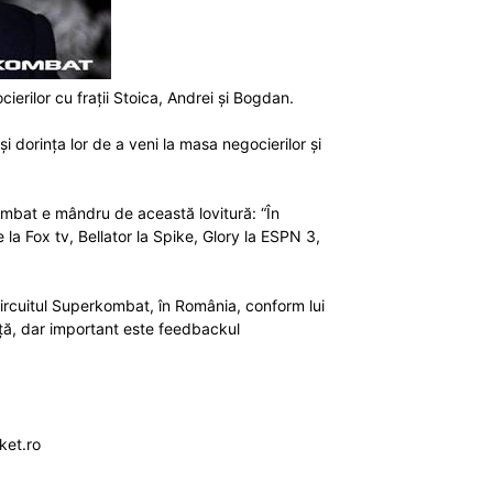
erilor cu frații Stoica, Andrei și Bogdan.
și dorința lor de a veni la masa negocierilor și
mbat e mândru de această lovitură: “În
la Fox tv, Bellator la Spike, Glory la ESPN 3,
circuitul Superkombat, în România, conform lui
iță, dar important este feedbackul
ket.ro