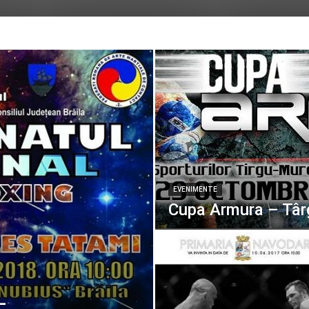
EVENIMENTE
Cupa Armura – Tâ
–