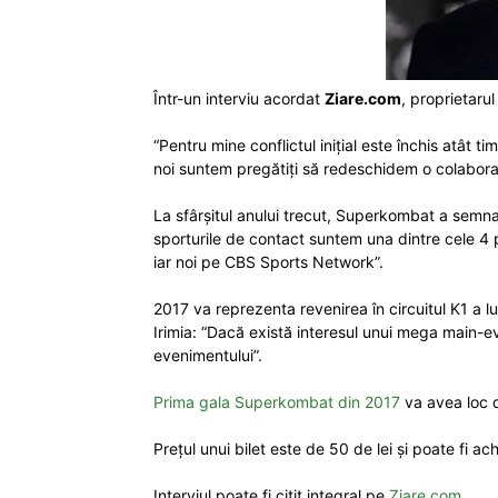
Într-un interviu acordat
Ziare.com
, proprietaru
“Pentru mine conflictul inițial este închis atât t
noi suntem pregătiți să redeschidem o colaborar
La sfârșitul anului trecut, Superkombat a semn
sporturile de contact suntem una dintre cele 4 p
iar noi pe CBS Sports Network”.
2017 va reprezenta revenirea în circuitul K1 a l
Irimia: “Dacă există interesul unui mega main-e
evenimentului”.
Prima gala Superkombat din 2017
va avea loc d
Prețul unui bilet este de 50 de lei și poate fi a
Interviul poate fi citit integral pe
Ziare.com