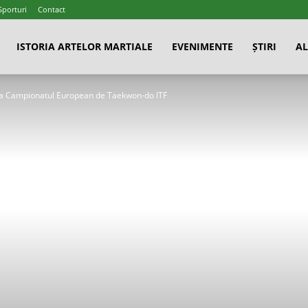
Sporturi
Contact
ISTORIA ARTELOR MARTIALE
EVENIMENTE
ȘTIRI
AL
a Campionatul European de Taekwon-do ITF