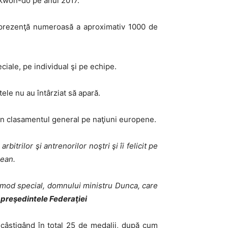
ekwon-do pe anul 2017.
o prezenţă numeroasă a aproximativ 1000 de
eciale, pe individual şi pe echipe.
ele nu au întârziat să apară.
II în clasamentul general pe naţiuni europene.
trilor şi antrenorilor noştri şi îi felicit pe
pean.
n mod special, domnului ministru Dunca, care
preşedintele Federaţiei
, câştigând în total 25 de medalii, după cum