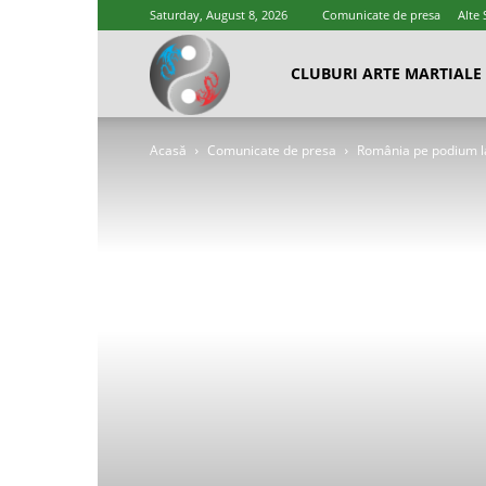
Saturday, August 8, 2026
Comunicate de presa
Alte 
Cluburi
CLUBURI ARTE MARTIALE
Acasă
Comunicate de presa
România pe podium l
Arte
Marțiale