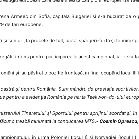
de prestigiu european care desemnează campionii europeni la Ta
ena Armeec din Sofia, capitala Bulgariei şi s-a bucurat de 
 29 de ţări europene.
 şi seniori, la probele de tull, luptă, spargeri-forţă şi tehnici sp
tit intens pentru participarea la acest campionat, iar rezultat
 români şi-au păstrat o poziţie fruntaşă, în final ocupând locul I
astră şi pentru România. Sunt mândru de prestaţia sportivilor, arbi
epus pentru a evidenţia România pe harta Taekwon-do-ului euro
sterului Tineretului şi Sportului pentru sprijinul acordat şi, î
 făcut o treabă minunată la conducerea MTS.-
Cosmin Oprescu, 
mpionatului, în urma Poloniei (locul I) şi Norvegiei (locul II)