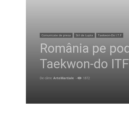
Comunicate de presa
Stil de Lupta
Taekwon-Do I.T.F
România pe pod
Taekwon-do ITF
De către
ArteMartiale
-
1872