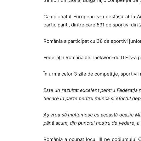
Seniori din Sofia, Bulgaria, o competiţie 
Campionatul European s-a desfășurat la Ar
participanţi, dintre care 591 de sportivi din
România a participat cu 38 de sportivi juniori
Federația Română de Taekwon-do ITF s-a pregă
În urma celor 3 zile de competiţie, sportivii
Este un rezultat excelent pentru Federaţia no
fiecare în parte pentru munca şi efortul d
Aş vrea să mulţumesc cu această ocazie Mini
până acum, din punctul nostru de vedere, a
România a ocupat locul III pe podiumului Ca