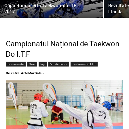
Cupa României la Taekwon-do ITF
Rezultat
2017
Irlanda
Campionatul Național de Taekwon-
Do I.T.F
Evenimente
Oras
Iași
Stil de Lupta
Taekwon-Do I.T.F
De către
ArteMartiale
-