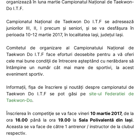
organizează în luna martie Campionatul Național de Taekwon-
Do I.T.F.
Campionatul Național de Taekwon Do I.T.F se adresează
juniorilor III, II, I precum și seniori, și se va desfășura în
perioada 10-12 martie 2017, în localitatea Iași, județul Iași.
Comitetul de organizare al Campionatului Național de
Taekwon Do I.T.F face eforturi deosebite pentru a vă oferi
cele mai bune condiţii de întrecere aşteptând cu nerăbdare să
întâmpine un număr cât mai mare de sportivi, la acest
eveniment sportiv.
Informații, fișa de înscriere și noutăți despre campionatul de
Taekwon Do I.T.F se pot găsi pe
site-ul Federatiei de
Taekwon-Do
.
Înscrierea în competiţie se va face vineri
10 martie 2017,
de la
ora
16.00
până la ora
19.00
la
Sala Polivalentă din Iași
.
Aceasta se va face de către 1 antrenor / instructor de la clubul
respectiv.