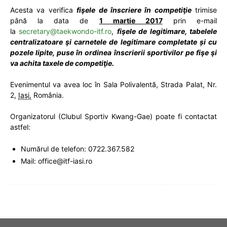
Acesta va verifica
fişele de înscriere în competiţie
trimise
până la data de
1 martie 2017
prin e-mail
la
secretary@taekwondo-itf.ro
,
fişele de legitimare, tabelele
centralizatoare şi carnetele de legitimare completate și cu
pozele lipite, puse în ordinea înscrierii sportivilor pe fişe şi
va achita taxele de competiţie.
Evenimentul va avea loc în
Sala Polivalentă, Strada Palat, Nr.
2,
Iași,
România.
Organizatorul (Clubul Sportiv Kwang-Gae) poate fi contactat
astfel:
Numărul de telefon: 0722.367.582
Mail: office@itf-iasi.ro