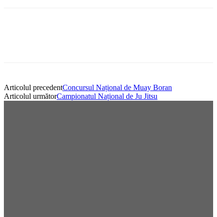
Articolul precedent
Concursul Național de Muay Boran
Articolul următor
Campionatul Național de Ju Jitsu