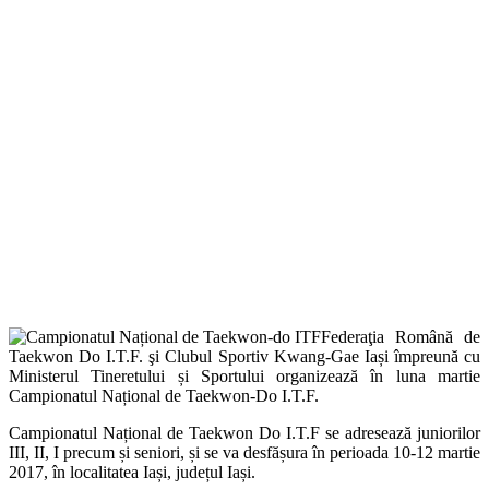
Facebook
Twitter
Federaţia Română de
Taekwon Do I.T.F. şi Clubul Sportiv Kwang-Gae Iași împreună cu
Ministerul Tineretului și Sportului organizează în luna martie
Campionatul Național de Taekwon-Do I.T.F.
Campionatul Național de Taekwon Do I.T.F se adresează juniorilor
III, II, I precum și seniori, și se va desfășura în perioada 10-12 martie
2017, în localitatea Iași, județul Iași.