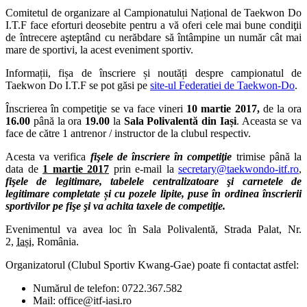
Comitetul de organizare al Campionatului Național de Taekwon Do
I.T.F face eforturi deosebite pentru a vă oferi cele mai bune condiţii
de întrecere aşteptând cu nerăbdare să întâmpine un număr cât mai
mare de sportivi, la acest eveniment sportiv.
Informații, fișa de înscriere și noutăți despre campionatul de
Taekwon Do I.T.F se pot găsi pe
site-ul Federatiei de Taekwon-Do
.
Înscrierea în competiţie se va face vineri
10 martie 2017,
de la ora
16.00
până la ora
19.00
la
Sala Polivalentă din Iași
. Aceasta se va
face de către 1 antrenor / instructor de la clubul respectiv.
Acesta va verifica
fişele de înscriere în competiţie
trimise până la
data de
1 martie 2017
prin e-mail la
secretary@taekwondo-itf.ro
,
fişele de legitimare, tabelele centralizatoare şi carnetele de
legitimare completate și cu pozele lipite, puse în ordinea înscrierii
sportivilor pe fişe şi va achita taxele de competiţie.
Evenimentul va avea loc în
Sala Polivalentă, Strada Palat, Nr.
2,
Iași,
România.
Organizatorul (Clubul Sportiv Kwang-Gae) poate fi contactat astfel:
Numărul de telefon: 0722.367.582
Mail: office@itf-iasi.ro