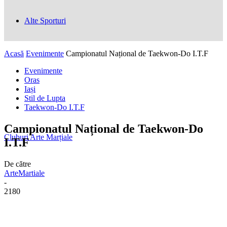
Alte Sporturi
Acasă
Evenimente
Campionatul Național de Taekwon-Do I.T.F
Evenimente
Oras
Iași
Stil de Lupta
Taekwon-Do I.T.F
Campionatul Național de Taekwon-Do
Cluburi Arte Marțiale
I.T.F
De către
ArteMartiale
-
2180