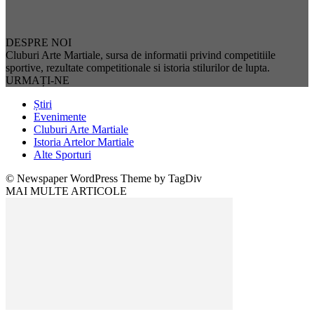
DESPRE NOI
Cluburi Arte Martiale, sursa de informatii privind competitiile
sportive, rezultate competitionale si istoria stilurilor de lupta.
URMAȚI-NE
Știri
Evenimente
Cluburi Arte Martiale
Istoria Artelor Martiale
Alte Sporturi
© Newspaper WordPress Theme by TagDiv
MAI MULTE ARTICOLE