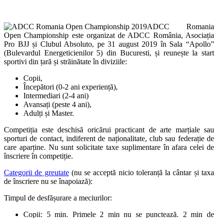
ADCC Romania
Open Championship este organizat de ADCC România, Asociația
Pro BJJ și Clubul Absoluto, pe 31 august 2019 în Sala “Apollo”
(Bulevardul Energeticienilor 5) din Bucuresti, și reunește la start
sportivi din țară și străinătate în diviziile:
Copii,
Începători (0-2 ani experiență),
Intermediari (2-4 ani)
Avansați (peste 4 ani),
Adulți și Master.
Competiția este deschisă oricărui practicant de arte marțiale sau
sporturi de contact, indiferent de naționalitate, club sau federație de
care aparține. Nu sunt solicitate taxe suplimentare în afara celei de
înscriere în competiție.
Categorii de greutate
(nu se acceptă nicio toleranță la cântar și taxa
de înscriere nu se înapoiază):
Timpul de desfășurare a meciurilor:
Copii: 5 min. Primele 2 min nu se punctează. 2 min de