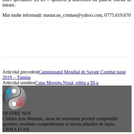
intrare.
Mai multe informații: mastacan_cristian@yahoo.com, 0775.619.670
Articolul precedent
Campionatul Mondial de Savate Combat iunie
2019 – Tunisia
Articolul următor
Cupa Moșnița Nouă, ediția a III-a
DESPRE NOI
Cluburi Arte Martiale, sursa de informatii privind competitiile
sportive, rezultate competitionale si istoria stilurilor de lupta.
URMAȚI-NE