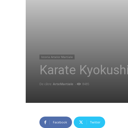
Istoria Artelor Martiale
Karate Kyokush
De către
ArteMartiale
-
8485
Facebook
Twitter