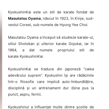
KyokushinKai este un stil de karate fondat de
Masutatsu Oyama
, născut în 1923, în Kinje, sud-
vestul Coreei, sub numele de Hyung Yee Choi.
Masutatsu Oyama a început să studieze karate-ul,
stilul Shotokan și ulterior karate Gojukai, iar în
1964, a dat numele propriului stil de
karate KyokushinKai.
KyokushinKai se traduce din japoneză “calea
adevărului suprem”. Kyokushin își are rădăcinile
într-o filosofie care implică auto-îmbunătățire,
disciplină și un antrenament dur (bine pus la
punct, aspru, ferm).
Kyokushinul a influențat multe dintre școlile de