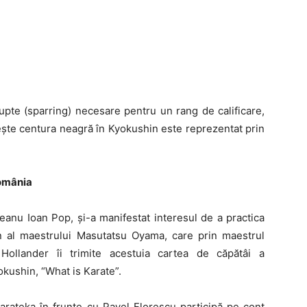
upte (sparring) necesare pentru un rang de calificare,
ește centura neagră în Kyokushin este reprezentat prin
omânia
eanu Ioan Pop, și-a manifestat interesul de a practica
in al maestrului Masutatsu Oyama, care prin maestrul
Hollander îi trimite acestuia cartea de căpătâi a
okushin, “What is Karate”.
karateka în frunte cu Pavel Florescu participă pe cont