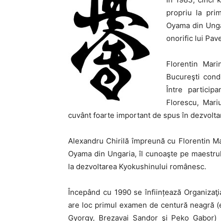
propriu la pri
Oyama din Unga
onorific lui Pa
Florentin Mar
Bucureşti cond
Între particip
Florescu, Mari
cuvânt foarte important de spus în dezvolt
Alexandru Chirilă împreună cu Florentin Ma
Oyama din Ungaria, îl cunoaşte pe maestrul
la dezvoltarea Kyokushinului românesc.
Începând cu 1990 se înființează Organizaţ
are loc primul examen de centură neagră (e
Gyorgy, Brezavai Sandor şi Peko Gabor) p