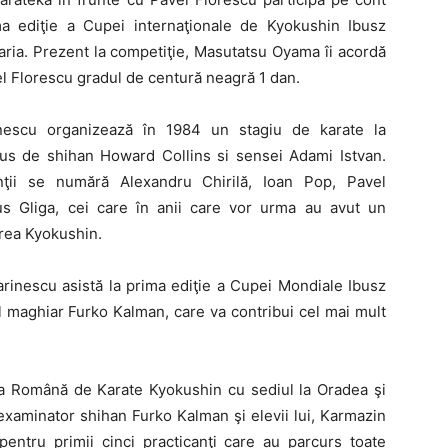
ma ediţie a Cupei internaţionale de Kyokushin Ibusz
ria. Prezent la competiţie, Masutatsu Oyama îi acordă
vel Florescu gradul de centură neagră 1 dan.
inescu organizează în 1984 un stagiu de karate la
us de shihan Howard Collins si sensei Adami Istvan.
anţii se numără Alexandru Chirilă, Ioan Pop, Pavel
us Gliga, cei care în anii care vor urma au avut un
area Kyokushin.
rinescu asistă la prima ediţie a Cupei Mondiale Ibusz
 maghiar Furko Kalman, care va contribui cel mai mult
ia Română de Karate Kyokushin cu sediul la Oradea şi
xaminator shihan Furko Kalman şi elevii lui, Karmazin
entru primii cinci practicanţi care au parcurs toate