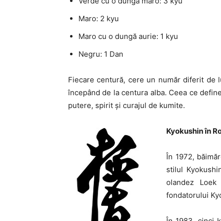
Verde cu o dungă maro: 3 kyu
Maro: 2 kyu
Maro cu o dungă aurie: 1 kyu
Negru: 1 Dan
Fiecare centură, cere un număr diferit de l
începând de la centura alba. Ceea ce defin
putere, spirit și curajul de kumite.
Kyokushin în R
În 1972, băimăr
stilul Kyokush
olandez Loek 
fondatorului Ky
În 1983, cinci 