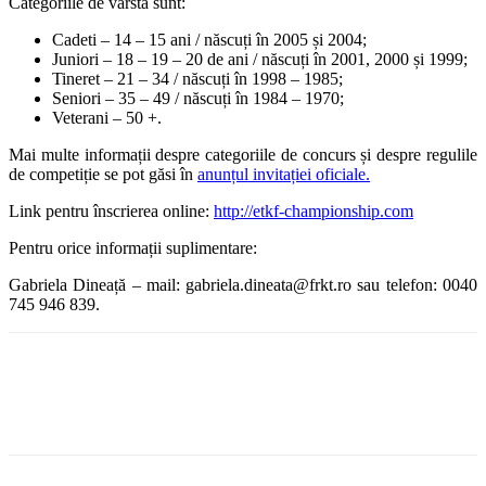
Categoriile de vârstă sunt:
Cadeti – 14 – 15 ani / născuți în 2005 și 2004;
Juniori – 18 – 19 – 20 de ani / născuți în 2001, 2000 și 1999;
Tineret – 21 – 34 / născuți în 1998 – 1985;
Seniori – 35 – 49 / născuți în 1984 – 1970;
Veterani – 50 +.
Mai multe informații despre categoriile de concurs și despre regulile
de competiție se pot găsi în
anunțul invitației oficiale.
Link pentru înscrierea online:
http://etkf-championship.com
Pentru orice informații suplimentare:
Gabriela Dineață – mail: gabriela.dineata@frkt.ro sau telefon: 0040
745 946 839.