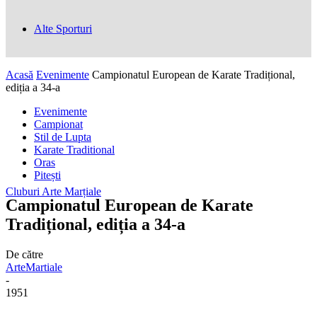
Alte Sporturi
Acasă
Evenimente
Campionatul European de Karate Tradițional,
ediția a 34-a
Evenimente
Campionat
Stil de Lupta
Karate Traditional
Oras
Pitești
Cluburi Arte Marțiale
Campionatul European de Karate
Tradițional, ediția a 34-a
De către
ArteMartiale
-
1951