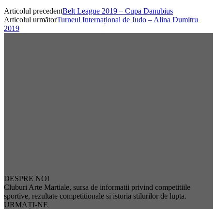
Articolul precedent
Belt League 2019 – Cupa Danubius
Articolul următor
Turneul Internațional de Judo – Alina Dumitru
2019
DESPRE NOI
Cluburi Arte Martiale, sursa de informatii privind competitiile
sportive, rezultate competitionale si istoria stilurilor de lupta.
URMAȚI-NE