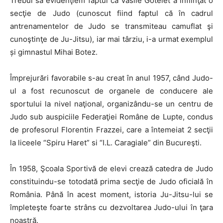
Trebui sa evidenţiem faptul că Vasile Gotelet a înfiinţat o
secţie de Judo (cunoscut fiind faptul că în cadrul
antrenamentelor de Judo se transmiteau camuflat şi
cunoştinţe de Ju-Jitsu), iar mai târziu, i-a urmat exemplul
și gimnastul Mihai Botez.
Împrejurări favorabile s-au creat în anul 1957, când Judo-
ul a fost recunoscut de organele de conducere ale
sportului la nivel naţional, organizându-se un centru de
Judo sub auspiciile Federaţiei Române de Lupte, condus
de profesorul Florentin Frazzei, care a întemeiat 2 secţii
la liceele “Spiru Haret” si “I.L. Caragiale” din Bucureşti.
În 1958, Şcoala Sportivă de elevi crează catedra de Judo
constituindu-se totodată prima secţie de Judo oficială în
România. Până în acest moment, istoria Ju-Jitsu-lui se
împleteşte foarte strâns cu dezvoltarea Judo-ului în ţara
noastră.