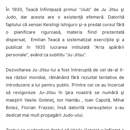
În 1930, Teacă înfiinţează primul “club” de Ju Jitsu şi
Judo, dar acesta are o existenţă efemeră. Datorită
faptului că sensei Keishigi Ishiguro şi-a predat cursul fără
o planificare riguroasă, materia fiind prezentată
dispersat, Emilian Teacă a sistematizat exerciţiile şi a
publicat în 1935 lucrarea intitulată “Arta apărării
personale”, având ca subtitlu “Ju-Jitsu”.
Dezvoltarea Ju-Jitsu-lui a fost întreruptă de cel de-al II-
lea război mondial, rămânând fără rezultat tentativa de
introducere a lui pentru public. Printre cei ce au încercat
să revigoreze Ju-Jitsu în ţara noastră se numără şi
maeştrii Vasile Goteleţ, Ion Hantău , Ioan Capotă, Mihai
Botez, Florian Frazzei, însă datorită nereuşitelor s-au
dedicat mai mult propagării Judo-ului.