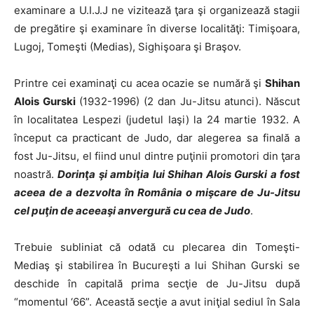
examinare a U.I.J.J ne vizitează ţara şi organizează stagii
de pregătire şi examinare în diverse localităţi: Timişoara,
Lugoj, Tomeşti (Medias), Sighişoara şi Braşov.
Printre cei examinaţi cu acea ocazie se numără şi
Shihan
Alois Gurski
(1932-1996) (2 dan Ju-Jitsu atunci). Născut
în localitatea Lespezi (judetul Iaşi) la 24 martie 1932. A
început ca practicant de Judo, dar alegerea sa finală a
fost Ju-Jitsu, el fiind unul dintre puţinii promotori din ţara
noastră.
Dorinţa şi ambiţia lui Shihan Alois Gurski a fost
aceea de a dezvolta în România o mişcare de Ju-Jitsu
cel puţin de aceeaşi anvergură cu cea de Judo
.
Trebuie subliniat că odată cu plecarea din Tomeşti-
Mediaş şi stabilirea în Bucureşti a lui Shihan Gurski se
deschide în capitală prima secţie de Ju-Jitsu după
“momentul ‘66”. Această secţie a avut iniţial sediul în Sala