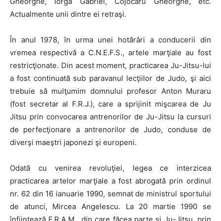
Gheorghe, Iorga Gabriel, Cojocaru Gheorghe, etc.
Actualmente unii dintre ei retraşi.
În anul 1978, în urma unei hotărâri a conducerii din
vremea respectivă a C.N.E.F.S., artele marţiale au fost
restricţionate. Din acest moment, practicarea Ju-Jitsu-lui
a fost continuată sub paravanul lecţiilor de Judo, şi aici
trebuie să mulţumim domnului profesor Anton Muraru
(fost secretar al F.R.J.), care a sprijinit mişcarea de Ju
Jitsu prin convocarea antrenorilor de Ju-Jitsu la cursuri
de perfecţionare a antrenorilor de Judo, conduse de
diverşi maeştri japonezi şi europeni.
Odată cu venirea revoluţiei, legea ce interzicea
practicarea artelor marţiale a fost abrogată prin ordinul
nr. 62 din 16 ianuarie 1990, semnat de ministrul sportului
de atunci, Mircea Angelescu. La 20 martie 1990 se
înfiinţează F.R.A.M., din care făcea parte şi Ju-Jitsu, prin