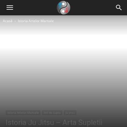
Acasă
Istoria Artelor Martiale
Istoria Artelor Martiale
Stil de Lupta
Ju Jitsu
Istoria Ju Jitsu – Arta Supletii