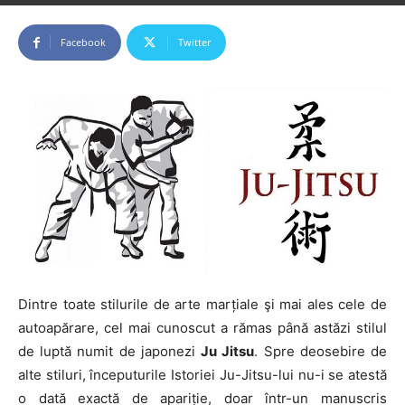
De către
ArteMartiale
-
22048
Facebook
Twitter
Dintre toate stilurile de arte marțiale şi mai ales cele de
autoapărare, cel mai cunoscut a rămas până astăzi stilul
de luptă numit de japonezi
Ju Jitsu
. Spre deosebire de
alte stiluri, începuturile Istoriei Ju-Jitsu-lui nu-i se atestă
o dată exactă de apariție, doar într-un manuscris