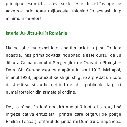
principiul esențial al Ju-Jitsu-lui este de a-l învinge pe
adversar prin toate mijloacele, folosind în același timp
minimum de efort.
Istoria Ju-Jitsu-lui în România
Nu se știe cu exactitate apariția artei ju-jitsu în ţara
noastră, însă prima dovadă indubitabilă este cursul de Ju
Jitsu a Comandantului Sergenților de Oraș din Ploiești –
Dem. Gh. Carapancea ce a apărut în anul 1912. Mai apoi,
în anul 1928, japonezul Keishigi Ishiguro a predat un curs
de Ju-Jitsu şi Judo, nefiind deschis publicului larg, ci
numai forţelor din armată şi ordine.
Deşi a rămas în ţară noastră numai 3 luni, el a reuşit să
iniţieze câţiva entuziaşti, printre care ofiţerul de poliţie
Emilian Teacă şi ofiţerul de jandarmi Dumitru Carapancea.