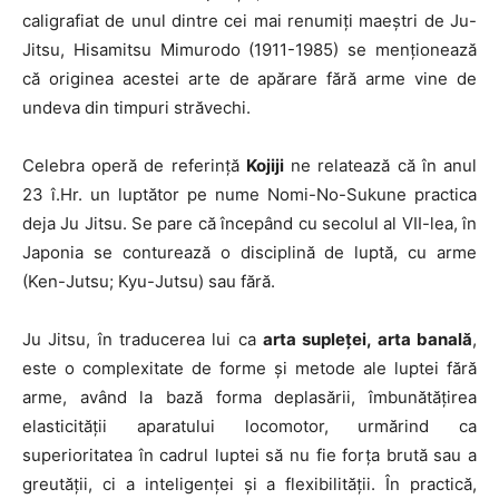
caligrafiat de unul dintre cei mai renumiți maeștri de Ju-
Jitsu, Hisamitsu Mimurodo (1911-1985) se menționează
că originea acestei arte de apărare fără arme vine de
undeva din timpuri străvechi.
Celebra operă de referință
Kojiji
ne relatează că în anul
23 î.Hr. un luptător pe nume Nomi-No-Sukune practica
deja Ju Jitsu. Se pare că începând cu secolul al VII-lea, în
Japonia se conturează o disciplină de luptă, cu arme
(Ken-Jutsu; Kyu-Jutsu) sau fără.
Ju Jitsu, în traducerea lui ca
arta supleței, arta banală
,
este o complexitate de forme și metode ale luptei fără
arme, având la bază forma deplasării, îmbunătățirea
elasticității aparatului locomotor, urmărind ca
superioritatea în cadrul luptei să nu fie forța brută sau a
greutății, ci a inteligenței și a flexibilității. În practică,