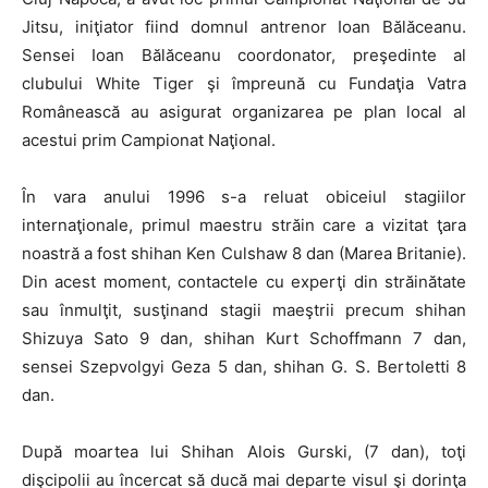
Jitsu, iniţiator fiind domnul antrenor Ioan Bălăceanu.
Sensei Ioan Bălăceanu coordonator, preşedinte al
clubului White Tiger şi împreună cu Fundaţia Vatra
Românească au asigurat organizarea pe plan local al
acestui prim Campionat Naţional.
În vara anului 1996 s-a reluat obiceiul stagiilor
internaţionale, primul maestru străin care a vizitat ţara
noastră a fost shihan Ken Culshaw 8 dan (Marea Britanie).
Din acest moment, contactele cu experţi din străinătate
sau înmulţit, susţinand stagii maeştrii precum shihan
Shizuya Sato 9 dan, shihan Kurt Schoffmann 7 dan,
sensei Szepvolgyi Geza 5 dan, shihan G. S. Bertoletti 8
dan.
După moartea lui Shihan Alois Gurski, (7 dan), toţi
dişcipolii au încercat să ducă mai departe visul şi dorinţa