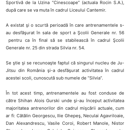
Sportivă de la Uzina “Cinescoape” (actuala Rocin S.A.),
după care se va muta în cadrul Liceului Cantemir.
A existat şi o scurtă perioadă în care antrenamentele s-
au desfăşurat în sala de sport a Şcolii Generale nr. 56
pentru ca în final să se stabilească în cadrul Şcolii
Generale nr. 25 din strada Silvia nr. 54.
Se ştie şi se recunoaşte faptul că singurul nucleu de Ju-
Jitsu din România şi-a desfăşurat activitatea în cadrul
acestei scoli, cunoscută sub numele de “Silvia”.
În tot acest timp, antrenamentele au fost conduse de
către Shihan Alois Gurski unde şi-au început activitatea
majoritatea antrenorilor din cadrul mişcării actuale, cum
ar fi: Cătălin Georgescu, Ilie Ghepeş, Neculai Agavriloaie,
Dan Alexandrescu, Vasile Coroi, Robert Manole, Nistor