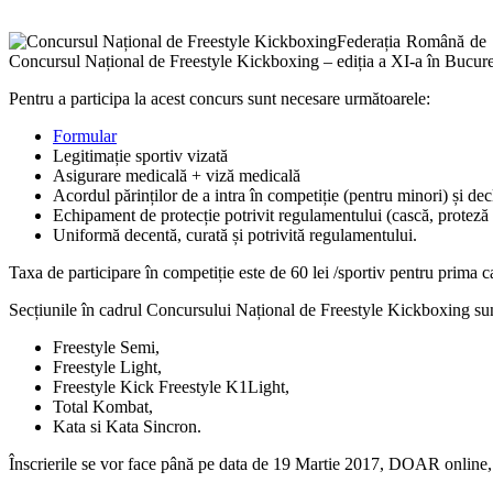
Federația Română de F
Concursul Național de Freestyle Kickboxing – ediția a XI-a în Bucure
Pentru a participa la acest concurs sunt necesare următoarele:
Formular
Legitimație sportiv vizată
Asigurare medicală + viză medicală
Acordul părinților de a intra în competiție (pentru minori) și dec
Echipament de protecție potrivit regulamentului (cască, proteză de
Uniformă decentă, curată și potrivită regulamentului.
Taxa de participare în competiție este de 60 lei /sportiv pentru prima cat
Secțiunile în cadrul Concursului Național de Freestyle Kickboxing su
Freestyle Semi,
Freestyle Light,
Freestyle Kick Freestyle K1Light,
Total Kombat,
Kata si Kata Sincron.
Înscrierile se vor face până pe data de 19 Martie 2017, DOAR online