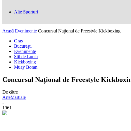
Alte Sporturi
Acasă
Evenimente
Concursul Național de Freestyle Kickboxing
Oras
București
Evenimente
Stil de Lupta
Kickboxing
Muay Boran
Concursul Național de Freestyle Kickboxi
De către
ArteMartiale
-
1961
Facebook
Twitter