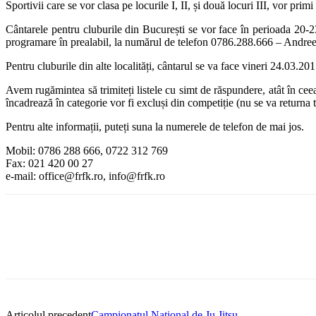
Sportivii care se vor clasa pe locurile I, II, și două locuri III, vor prim
Cântarele pentru cluburile din București se vor face în perioada 20-23
programare în prealabil, la numărul de telefon 0786.288.666 – Andree
Pentru cluburile din alte localități, cântarul se va face vineri 24.03.20
Avem rugămintea să trimiteți listele cu simt de răspundere, atât în cee
încadrează în categorie vor fi excluși din competiție (nu se va returna t
Pentru alte informații, puteți suna la numerele de telefon de mai jos.
Mobil: 0786 288 666, 0722 312 769
Fax: 021 420 00 27
e-mail: office@frfk.ro, info@frfk.ro
Articolul precedent
Campionatul Național de Ju Jitsu