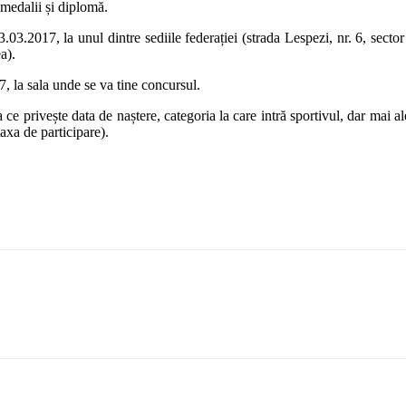
i medalii și diplomă.
.03.2017, la unul dintre sediile federației (strada Lespezi, nr. 6, sec
a).
17, la sala unde se va tine concursul.
a ce privește data de naștere, categoria la care intră sportivul, dar mai 
axa de participare).