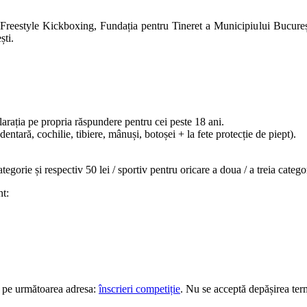
reestyle Kickboxing, Fundația pentru Tineret a Municipiului Bucureșt
ști.
larația pe propria răspundere pentru cei peste 18 ani.
ntară, cochilie, tibiere, mânuși, botoșei + la fete protecție de piept).
egorie și respectiv 50 lei / sportiv pentru oricare a doua / a treia catego
nt:
, pe următoarea adresa:
înscrieri competiție
. Nu se acceptă depășirea ter