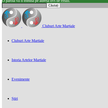
O parola va fi trimisă pe adresa dvs de email.
Cluburi Arte Marțiale
Cluburi Arte Martiale
Istoria Artelor Martiale
Evenimente
Știri