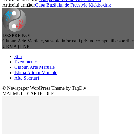
Articolul următor
Cupa Buzăului de Freestyle Kickboxing
DESPRE NOI
Cluburi Arte Martiale, sursa de informatii privind competitiile sportive, 
URMAȚI-NE
Știri
Evenimente
Cluburi Arte Martiale
Istoria Artelor Martiale
Alte Sporturi
© Newspaper WordPress Theme by TagDiv
MAI MULTE ARTICOLE