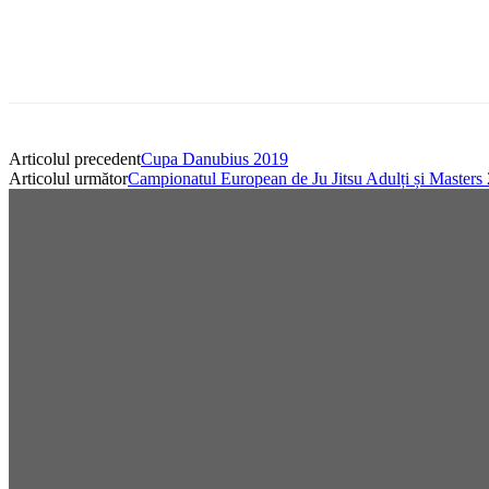
Articolul precedent
Cupa Danubius 2019
Articolul următor
Campionatul European de Ju Jitsu Adulți și Masters