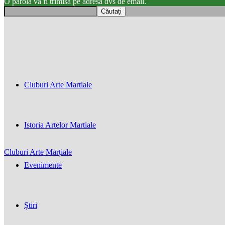
O parola va fi trimisă pe adresa dvs de email.
Cluburi Arte Martiale
Istoria Artelor Martiale
Cluburi Arte Marțiale
Evenimente
Știri