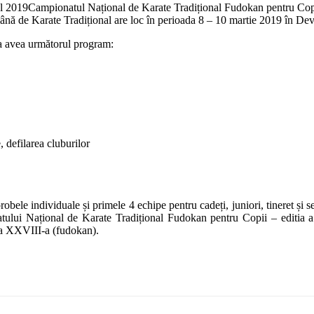
Campionatul Național de Karate Tradițional Fudokan pentru Copii
ă de Karate Tradițional are loc în perioada 8 – 10 martie 2019 în De
va avea următorul program:
 defilarea cluburilor
probele individuale și primele 4 echipe pentru cadeți, juniori, tineret și 
natului Național de Karate Tradițional Fudokan pentru Copii – editia
a a XXVIII-a (fudokan).