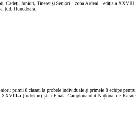
, Cadeți, Juniori, Tineret și Seniori – zona Ardeal – ediția a XXVIII-
va, jud. Hunedoara.
seniori; primii 8 clasați la probele individuale și primele 8 echipe pentru
 a XXVIII-a (fudokan) și la Finala Campionatului Național de Karate