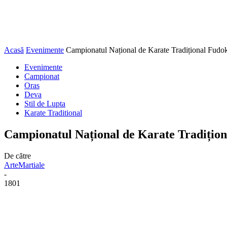
Acasă
Evenimente
Campionatul Național de Karate Tradițional Fud
Evenimente
Campionat
Oras
Deva
Stil de Lupta
Karate Traditional
Campionatul Național de Karate Tradițio
De către
ArteMartiale
-
1801
Facebook
Twitter