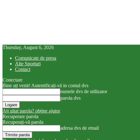
Thursday, August 6, 2026
Comunicate de presa
Alte Sporturi
Contact
Conectare
Bine ați venit! Autentificați-vă in contul dvs
numele dvs de utilizator
parola dvs
Ați uitat parola? obține ajutor
Recuperare parola
Recuperați-vă parola
adresa dvs de email