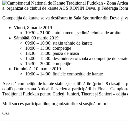
a, organizat de clubul de karate ACS RONIN Deva, și Federația Român
Competiția de karate se va desfășura în Sala Sporturilor din Deva și 
Vineri, 8 martie 2019
19:30 – 21:00: antrenament, ședință tehnica de arbitraj
Sâmbătă, 09 martie 2019
09:00 – 10:00: stagiu tehnic de karate
10:00 – 13:30: competiție
13:30 – 15:00: pauză de masă
15:00 – 15:30: deschiderea oficială a competiție de karate,
15:30 – 20:00: competiție
Duminică, 10 martie 2019
10:00 – 14:00: finalele competiție de karate
Această competiție de karate stabilește calificările (primii 8 clasați la 
copii) pentru zona Ardeal în vederea participării la Finala Campio
Tradițional Fudokan pentru Cadeți, Juniori, Tineret și Seniori – ediți
Mult succes participantilor, organizatorilor și susținătorilor!
Oss!