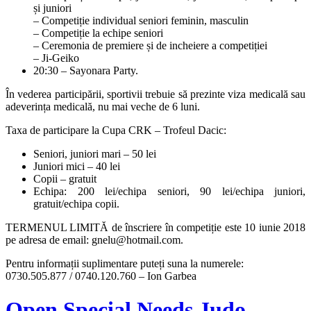
și juniori
– Competiție individual seniori feminin, masculin
– Competiție la echipe seniori
– Ceremonia de premiere și de incheiere a competiției
– Ji-Geiko
20:30 – Sayonara Party.
În vederea participării, sportivii trebuie să prezinte viza medicală sau
adeverința medicală, nu mai veche de 6 luni.
Taxa de participare la Cupa CRK – Trofeul Dacic:
Seniori, juniori mari – 50 lei
Juniori mici – 40 lei
Copii – gratuit
Echipa: 200 lei/echipa seniori, 90 lei/echipa juniori,
gratuit/echipa copii.
TERMENUL LIMITĂ de înscriere în competiție este 10 iunie 2018
pe adresa de email: gnelu@hotmail.com.
Pentru informații suplimentare puteți suna la numerele:
0730.505.877 / 0740.120.760 – Ion Garbea
Open Special Needs Judo