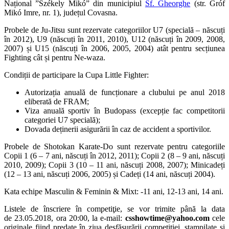
Național ”Székely Mikó” din municipiul
Sf. Gheorghe
(str. Gróf
Mikó Imre, nr. 1), județul Covasna.
Probele de Ju-Jitsu sunt rezervate categoriilor U7 (specială – născuți
în 2012), U9 (născuți în 2011, 2010), U12 (născuți în 2009, 2008,
2007) și U15 (născuți în 2006, 2005, 2004) atât pentru secțiunea
Fighting cât și pentru Ne-waza.
Condiții de participare la Cupa Little Fighter:
Autorizația anuală de funcționare a clubului pe anul 2018
eliberată de FRAM;
Viza anuală sportiv în Budopass (excepție fac competitorii
categoriei U7 specială);
Dovada deținerii asigurării în caz de accident a sportivilor.
Probele de Shotokan Karate-Do sunt rezervate pentru categoriile
Copii 1 (6 – 7 ani, născuți în 2012, 2011); Copii 2 (8 – 9 ani, născuți
2010, 2009); Copii 3 (10 – 11 ani, născuți 2008, 2007); Minicadeți
(12 – 13 ani, născuți 2006, 2005) și Cadeți (14 ani, născuți 2004).
Kata echipe Masculin & Feminin & Mixt: -11 ani, 12-13 ani, 14 ani.
Listele de înscriere în competiţie, se vor trimite până la data
de 23.05.2018, ora 20:00, la e-mail:
csshowtime@yahoo.com
cele
originale fiind predate în ziua desfășurării competiției, ştampilate şi