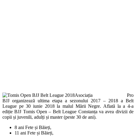
Asociația Pro
BJJ
organizează ultima etapa a sezonului 2017 – 2018 a Belt
League pe 30 iunie 2018 la malul Mării Negre. Aflată la a 4-a
ediție BJJ Tomis Open – Belt League Constanța va avea divizii de
copii și juvenili, adulți și master (peste 30 de ani).
8 ani Fete și Băieți,
11 ani Fete și Băieți,