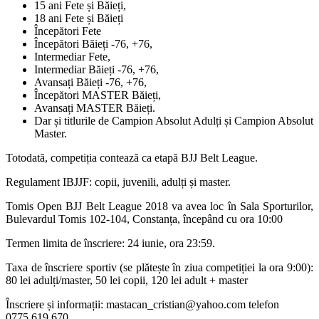
15 ani Fete și Băieți,
18 ani Fete și Băieți
Începători Fete
Începători Băieți -76, +76,
Intermediar Fete,
Intermediar Băieți -76, +76,
Avansați Băieți -76, +76,
Începători MASTER Băieți,
Avansați MASTER Băieți.
Dar și titlurile de Campion Absolut Adulți și Campion Absolut
Master.
Totodată, competiția contează ca etapă BJJ Belt League.
Regulament IBJJF: copii, juvenili, adulți și master.
Tomis Open BJJ Belt League 2018 va avea loc în Sala Sporturilor,
Bulevardul Tomis 102-104, Constanța, începând cu ora 10:00
Termen limita de înscriere: 24 iunie, ora 23:59.
Taxa de înscriere sportiv (se plătește în ziua competiției la ora 9:00):
80 lei adulți/master, 50 lei copii, 120 lei adult + master
Înscriere și informații: mastacan_cristian@yahoo.com telefon
0775.619.670