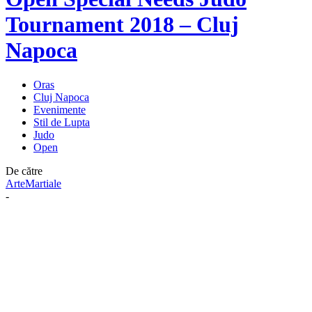
Tournament 2018 – Cluj
Napoca
Oras
Cluj Napoca
Evenimente
Stil de Lupta
Judo
Open
De către
ArteMartiale
-