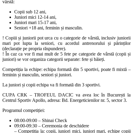
vârstă:
Copii sub 12 ani,
Juniori mici 12-14 ani,
Juniori mari 15-17 ani,
Seniori +18 ani, feminin și masculin.
! Copiii și juniorii pot urca cu o categorie de vârstă, inclusiv juniorii
mari pot lupta la seniori, cu acordul antrenorului și părinților
(declarație pe propria răspundere).
! În caz ca vor fi mai mult de 5 fete pe categorie de vârstă (copii și
juniori) se vor organiza categorii separate: fete și băieți.
Competiția la echipe: echipa formată din 5 sportivi, poate fi mixtă –
feminin și masculin, seniori și juniori.
La juniori și copii echipa va fi formată din 3 sportivi.
CUPA CRK – TROFEUL DACIC va avea loc în București la
Centrul Sportiv Apollo, adresa: Bd. Energeticienilor nr. 5, sector 3.
Programul competiției:
08:00-09:00 – Shinai Check
09:00-09:30 – Ceremonia de deschidere
– Competiția la: copii, juniori mici, juniori mari, echipe copii