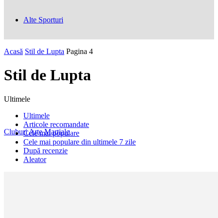
Alte Sporturi
Acasă
Stil de Lupta
Pagina 4
Stil de Lupta
Ultimele
Ultimele
Articole recomandate
Cluburi Arte Marțiale
Cele mai populare
Cele mai populare din ultimele 7 zile
După recenzie
Aleator