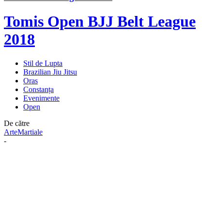
Tomis Open BJJ Belt League
2018
Stil de Lupta
Brazilian Jiu Jitsu
Oras
Constanța
Evenimente
Open
De către
ArteMartiale
-