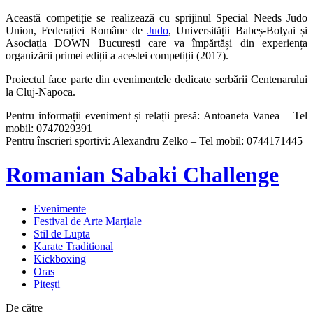
Această competiție se realizează cu sprijinul Special Needs Judo
Union, Federației Române de
Judo
, Universității Babeș-Bolyai și
Asociația DOWN București care va împărtăși din experiența
organizării primei ediții a acestei competiții (2017).
Proiectul face parte din evenimentele dedicate serbării Centenarului
la Cluj-Napoca.
Pentru informații eveniment și relații presă: Antoaneta Vanea – Tel
mobil: 0747029391
Pentru înscrieri sportivi: Alexandru Zelko – Tel mobil: 0744171445
Romanian Sabaki Challenge
Evenimente
Festival de Arte Marțiale
Stil de Lupta
Karate Traditional
Kickboxing
Oras
Pitești
De către