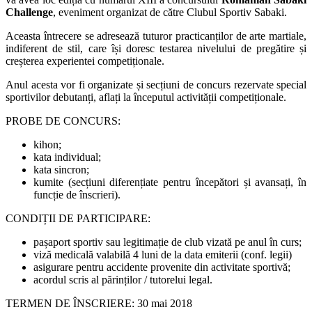
Challenge
, eveniment organizat de către Clubul Sportiv Sabaki.
Aceasta întrecere se adresează tuturor practicanților de arte martiale,
indiferent de stil, care își doresc testarea nivelului de pregătire și
creșterea experientei competiționale.
Anul acesta vor fi organizate și secțiuni de concurs rezervate special
sportivilor debutanți, aflați la începutul activității competiționale.
PROBE DE CONCURS:
kihon;
kata individual;
kata sincron;
kumite (secțiuni diferențiate pentru începători și avansați, în
funcție de înscrieri).
CONDIȚII DE PARTICIPARE:
pașaport sportiv sau legitimație de club vizată pe anul în curs;
viză medicală valabilă 4 luni de la data emiterii (conf. legii)
asigurare pentru accidente provenite din activitate sportivă;
acordul scris al părinților / tutorelui legal.
TERMEN DE ÎNSCRIERE: 30 mai 2018