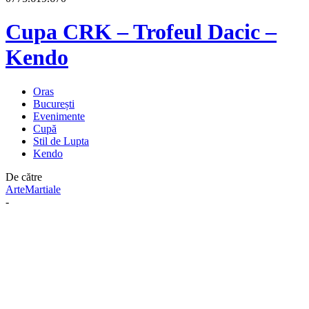
Cupa CRK – Trofeul Dacic –
Kendo
Oras
București
Evenimente
Cupă
Stil de Lupta
Kendo
De către
ArteMartiale
-