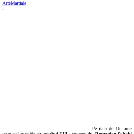
ArteMartiale
-
Pe data de 16 iunie
va avea loc ediția cu numărul XIII a concursului
Romanian Sabaki