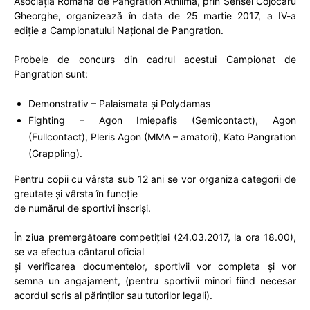
Asociația Română de Pangration Athlima, prin Sensei Cojocaru
Gheorghe, organizează în data de 25 martie 2017, a IV-a
ediție a Campionatului Național de Pangration.
Probele de concurs din cadrul acestui Campionat de
Pangration sunt:
Demonstrativ – Palaismata și Polydamas
Fighting – Agon Imiepafis (Semicontact), Agon
(Fullcontact), Pleris Agon (MMA – amatori), Kato Pangration
(Grappling).
Pentru copii cu vârsta sub 12 ani se vor organiza categorii de
greutate și vârsta în funcție
de numărul de sportivi înscriși.
În ziua premergătoare competiției (24.03.2017, la ora 18.00),
se va efectua cântarul oficial
și verificarea documentelor, sportivii vor completa și vor
semna un angajament, (pentru sportivii minori fiind necesar
acordul scris al părinților sau tutorilor legali).