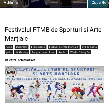
Athlima
Cupa Româ
Festivalul FTMB de Sporturi și Arte
Marțiale
Oras
București
Evenimente
Festival de Arte Marțiale
Stil de Lupta
Judo
Kickboxing
Pangration Athlima
Sambo
Wushu / Kung Fu
De către
ArteMartiale
-