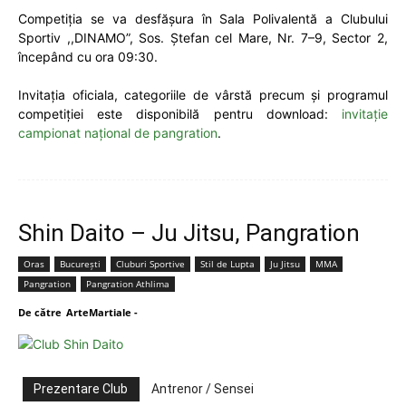
Competiția se va desfășura în Sala Polivalentă a Clubului
Sportiv ,,DINAMO”, Sos. Ștefan cel Mare, Nr. 7–9, Sector 2,
începând cu ora 09:30.
Invitația oficiala, categoriile de vârstă precum și programul
competiției este disponibilă pentru download:
invitație
campionat național de pangration
.
Shin Daito – Ju Jitsu, Pangration
Oras
București
Cluburi Sportive
Stil de Lupta
Ju Jitsu
MMA
Pangration
Pangration Athlima
De către
ArteMartiale
-
Prezentare Club
Antrenor / Sensei