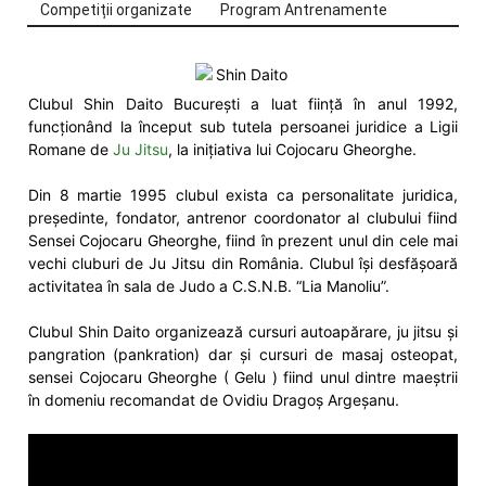
Competiții organizate
Program Antrenamente
Clubul Shin Daito București a luat ființă în anul 1992,
funcționând la început sub tutela persoanei juridice a Ligii
Romane de
Ju Jitsu
, la inițiativa lui Cojocaru Gheorghe.
Din 8 martie 1995 clubul exista ca personalitate juridica,
președinte, fondator, antrenor coordonator al clubului fiind
Sensei Cojocaru Gheorghe, fiind în prezent unul din cele mai
vechi cluburi de Ju Jitsu din România. Clubul își desfășoară
activitatea în sala de Judo a C.S.N.B. “Lia Manoliu”.
Clubul Shin Daito organizează cursuri autoapărare, ju jitsu și
pangration (pankration) dar și cursuri de masaj osteopat,
sensei Cojocaru Gheorghe ( Gelu ) fiind unul dintre maeștrii
în domeniu recomandat de Ovidiu Dragoș Argeșanu.