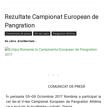
Rezultate Campionat European de
Pangration
Comunicate de presa
Stil de Lupta
Pangration Athlima
De către
ArteMartiale
-
COMUNICAT DE PRESĂ
În perioada 05–09 Octombrie 2017 România a participat la
cel de–al V–lea Campionat European de Pangration Athlima
ce a avut loc în localitatea Loutraki, Grecia.