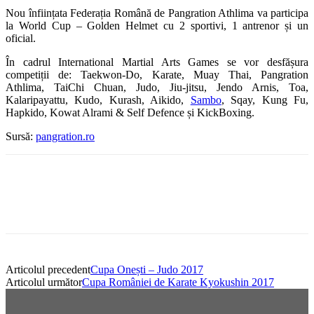
Nou înființata Federația Română de Pangration Athlima va participa
la World Cup – Golden Helmet cu 2 sportivi, 1 antrenor și un
oficial.
În cadrul International Martial Arts Games se vor desfășura
competiții de: Taekwon-Do, Karate, Muay Thai, Pangration
Athlima, TaiChi Chuan, Judo, Jiu-jitsu, Jendo Arnis, Toa,
Kalaripayattu, Kudo, Kurash, Aikido,
Sambo
, Sqay, Kung Fu,
Hapkido, Kowat Alrami & Self Defence și KickBoxing.
Sursă:
pangration.ro
Articolul precedent
Cupa Onești – Judo 2017
Articolul următor
Cupa României de Karate Kyokushin 2017