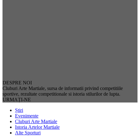
DESPRE NOI
Cluburi Arte Martiale, sursa de informatii privind competitiile
sportive, rezultate competitionale si istoria stilurilor de lupta.
URMAȚI-NE
Știri
Evenimente
Cluburi Arte Martiale
Istoria Artelor Martiale
Alte Sporturi