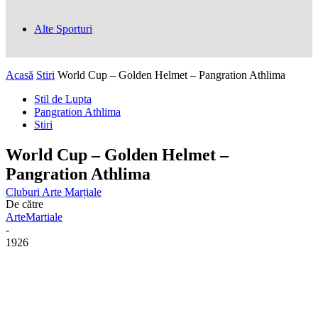
Alte Sporturi
Acasă
Stiri
World Cup – Golden Helmet – Pangration Athlima
Stil de Lupta
Pangration Athlima
Stiri
World Cup – Golden Helmet –
Pangration Athlima
Cluburi Arte Marțiale
De către
ArteMartiale
-
1926