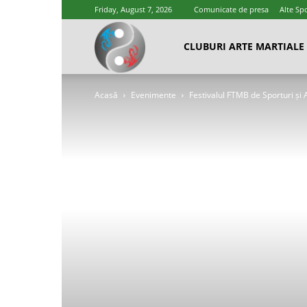
Friday, August 7, 2026
Comunicate de presa
Alte Spo
Cluburi
CLUBURI ARTE MARTIALE
Acasă
Evenimente
Festivalul FTMB de Sporturi și 
Arte
Marțiale