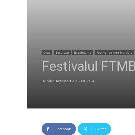
Oras
București
Evenimente
Festival de Arte Marțiale
Festivalul FTMB
De către
ArteMartiale
-
2154
Facebook
Twitter