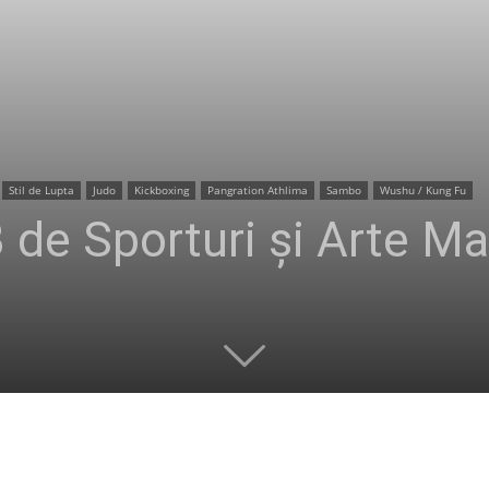
Stil de Lupta
Judo
Kickboxing
Pangration Athlima
Sambo
Wushu / Kung Fu
 de Sporturi și Arte Ma