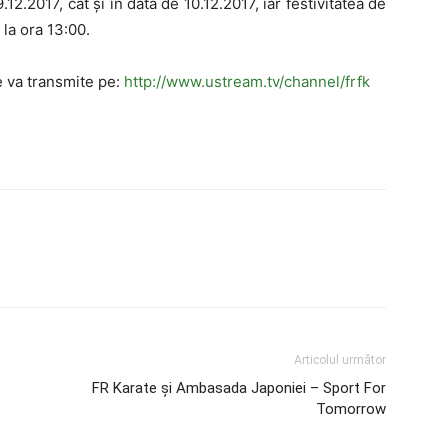
.12.2017, cât și în data de 10.12.2017, iar festivitatea de
la ora 13:00.
e va transmite pe:
http://www.ustream.tv/channel/frfk
Articolul următor
FR Karate și Ambasada Japoniei – Sport For
Tomorrow