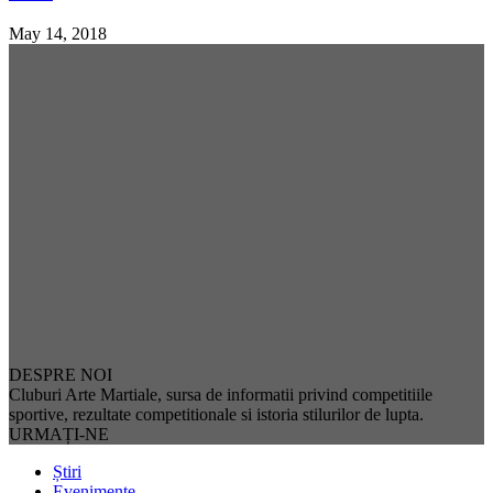
May 14, 2018
DESPRE NOI
Cluburi Arte Martiale, sursa de informatii privind competitiile
sportive, rezultate competitionale si istoria stilurilor de lupta.
URMAȚI-NE
Știri
Evenimente