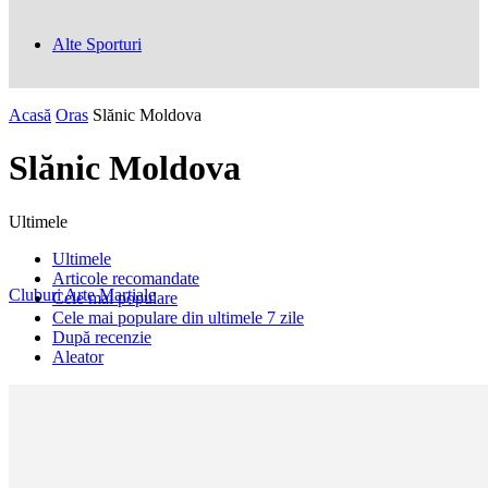
Alte Sporturi
Acasă
Oras
Slănic Moldova
Slănic Moldova
Ultimele
Ultimele
Articole recomandate
Cluburi Arte Marțiale
Cele mai populare
Cele mai populare din ultimele 7 zile
După recenzie
Aleator