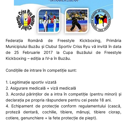
Federația Română de Freestyle Kickboxing, Primăria
Municipiului Buzău și Clubul Sportiv Criss Ryu vă invită în data
de 25 Februarie 2017 la
Cupa Buzăului de Freestyle
Kickboxing – ediția a IV-a în Buzău
.
Condițiile de intrare în competiție sunt
:
1. Legitimație sportiv vizată
2. Asigurare medicală + viză medicală
3. Acordul părinților de a intra în competiție (pentru minori) și
declarația pe propria răspundere pentru cei peste 18 ani.
4. Echipament de protecție conform regulamentului (cască,
proteză dentară, cochilie, tibiere, mănuși, tibiere ciorap,
cotiere, genunchiere + la fete protecție de piept).