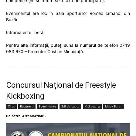
competiție (nu se returnează taxa de participare).
Evenimentul are loc în Sala Sporturilor Romeo Iamandi din
Buzău.
Intrarea este liberă.
Pentru alte informații, puteți suna la numărul de telefon 0749
083 670 – Promoter Cristian Michiduță.
Concursul Național de Freestyle
Kickboxing
Oras
București
Evenimente
Stil de Lupta
Kickboxing
Muay Boran
De către
ArteMartiale
-