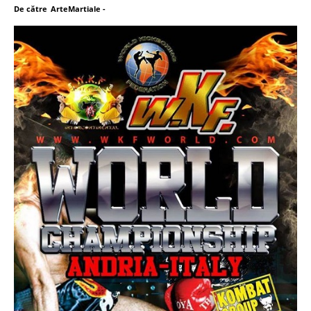
De către
ArteMartiale
-