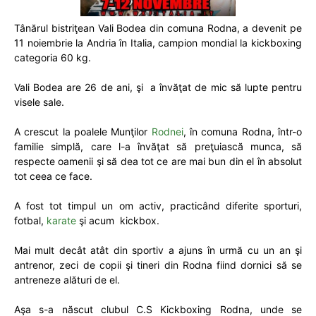
Tânărul bistriţean Vali Bodea din comuna Rodna, a devenit pe
11 noiembrie la Andria în Italia, campion mondial la kickboxing
categoria 60 kg.
Vali Bodea are 26 de ani, şi a învăţat de mic să lupte pentru
visele sale.
A crescut la poalele Munţilor
Rodnei
, în comuna Rodna, într-o
familie simplă, care l-a învăţat să preţuiască munca, să
respecte oamenii şi să dea tot ce are mai bun din el în absolut
tot ceea ce face.
A fost tot timpul un om activ, practicând diferite sporturi,
fotbal,
karate
şi acum kickbox.
Mai mult decât atât din sportiv a ajuns în urmă cu un an şi
antrenor, zeci de copii şi tineri din Rodna fiind dornici să se
antreneze alături de el.
Aşa s-a născut clubul C.S Kickboxing Rodna, unde se