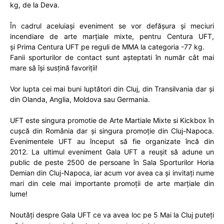
kg, de la Deva.
În cadrul aceluiași eveniment se vor defășura și meciuri
incendiare de arte marțiale mixte, pentru Centura UFT,
și Prima Centura UFT pe reguli de MMA la categoria -77 kg.
Fanii sporturilor de contact sunt așteptati în număr cât mai
mare să își susțină favoriții!
Vor lupta cei mai buni luptători din Cluj, din Transilvania dar și
din Olanda, Anglia, Moldova sau Germania.
UFT este singura promotie de Arte Martiale Mixte si Kickbox în
cușcă din România dar și singura promoție din Cluj-Napoca.
Evenimentele UFT au început să fie organizate încă din
2012. La ultimul eveniment Gala UFT a reușit să adune un
public de peste 2500 de persoane în Sala Sporturilor Horia
Demian din Cluj-Napoca, iar acum vor avea ca și invitați nume
mari din cele mai importante promoții de arte marțiale din
lume!
Noutăți despre Gala UFT ce va avea loc pe 5 Mai la Cluj puteți