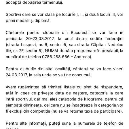
acceptă depășirea termenului.
Sportivii care se vor clasa pe locurile I, II, și două locuri III, vor
primi medalii și diplomă.
Cântarele pentru cluburile din București se vor face în
perioada 20-23.03.2017, la unul dintre sediile federației
(strada Lespezi, nr. 6, sector 5, sau strada Căpitan Nedelcu
Ilie, nr. 2F, sector 5), NUMAI după o programare în prealabil, la
numărul de telefon 0786.288.666 – Andreea).
Pentru cluburile din alte localități, cântarul se va face vineri
24.03.2017, la sala unde se va tine concursul.
Avem rugămintea să trimiteți listele cu simt de răspundere,
atât în ceea ce privește data de naștere, categoria la care
intră sportivul, dar mai ales categoria de kilograme, pentru că
sâmbătă dimineața, cei care nu se încadrează în categorie vor
fi excluși din competiție (nu se va returna taxa de participare).
Pentru alte informații, puteți suna la numerele de telefon de