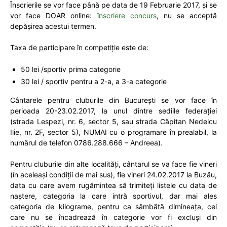
Înscrierile se vor face până pe data de 19 Februarie 2017, și se
vor face DOAR online:
înscriere concurs
, nu se acceptă
depășirea acestui termen.
Taxa de participare în competiție este de:
50 lei /sportiv prima categorie
30 lei / sportiv pentru a 2-a, a 3-a categorie
Cântarele pentru cluburile din București se vor face în
perioada 20-23.02.2017, la unul dintre sediile federației
(strada Lespezi, nr. 6, sector 5, sau strada Căpitan Nedelcu
Ilie, nr. 2F, sector 5), NUMAI cu o programare în prealabil, la
numărul de telefon 0786.288.666 – Andreea).
Pentru cluburile din alte localități, cântarul se va face fie vineri
(în aceleași condiții de mai sus), fie vineri 24.02.2017 la Buzău,
data cu care avem rugămintea să trimiteți listele cu data de
naștere, categoria la care intră sportivul, dar mai ales
categoria de kilograme, pentru ca sâmbătă dimineața, cei
care nu se încadrează în categorie vor fi excluși din