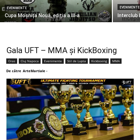
EVENIMENTE
EVENIMENTE
Cupa Moșnița Nouă, ediția a III-a
Interclub
Gala UFT – MMA și KickBoxing
Oras
Cluj Napoca
Evenimente
Stil de Lupta
Kickboxing
MMA
De către
ArteMartiale
-