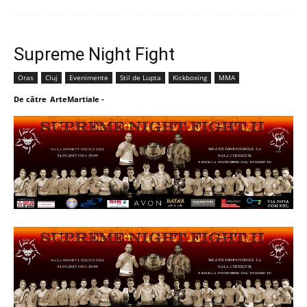
Supreme Night Fight
Oras
Cluj
Evenimente
Stil de Lupta
Kickboxing
MMA
De către
ArteMartiale
-