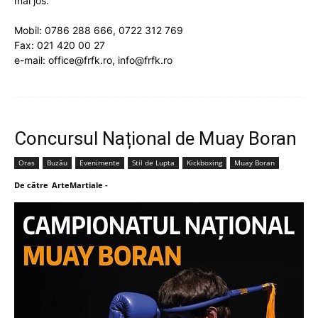
mai jos.
Mobil: 0786 288 666, 0722 312 769
Fax: 021 420 00 27
e-mail: office@frfk.ro, info@frfk.ro
Concursul Național de Muay Boran
Oras
Buzău
Evenimente
Stil de Lupta
Kickboxing
Muay Boran
De către
ArteMartiale
-