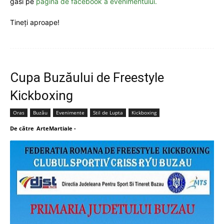
găsi pe
pagina de facebook a evenimentului.
Tineți aproape!
Cupa Buzăului de Freestyle
Kickboxing
Oras
Buzău
Evenimente
Stil de Lupta
Kickboxing
De către
ArteMartiale
-