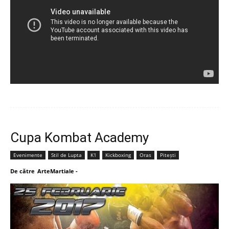
Cupa Kombat Academy
Evenimente
Stil de Lupta
K1
Kickboxing
Oras
Pitești
De către
ArteMartiale
-