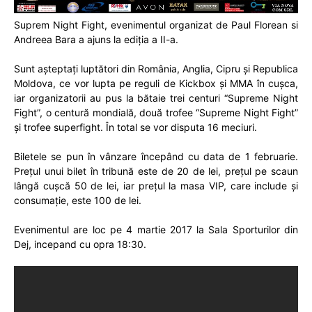
Suprem Night Fight, evenimentul organizat de Paul Florean si
Andreea Bara a ajuns la ediția a II-a.
Sunt așteptați luptători din România, Anglia, Cipru și Republica
Moldova, ce vor lupta pe reguli de Kickbox și MMA în cușca,
iar organizatorii au pus la bătaie trei centuri “Supreme Night
Fight”, o centură mondială, două trofee “Supreme Night Fight”
și trofee superfight. În total se vor disputa 16 meciuri.
Biletele se pun în vânzare începând cu data de 1 februarie.
Prețul unui bilet în tribună este de 20 de lei, prețul pe scaun
lângă cușcă 50 de lei, iar prețul la masa VIP, care include și
consumație, este 100 de lei.
Evenimentul are loc pe 4 martie 2017 la Sala Sporturilor din
Dej, incepand cu opra 18:30.