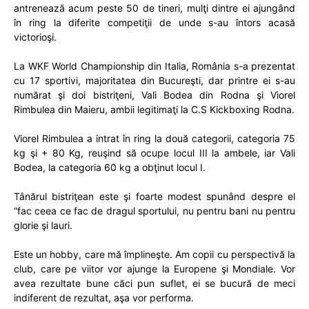
antrenează acum peste 50 de tineri, mulţi dintre ei ajungând
în ring la diferite competiţii de unde s-au întors acasă
victorioşi.
La WKF World Championship din Italia, România s-a prezentat
cu 17 sportivi, majoritatea din Bucureşti, dar printre ei s-au
numărat şi doi bistriţeni, Vali Bodea din Rodna şi Viorel
Rimbulea din Maieru, ambii legitimaţi la C.S Kickboxing Rodna.
Viorel Rimbulea a intrat în ring la două categorii, categoria 75
kg şi + 80 Kg, reuşind să ocupe locul III la ambele, iar Vali
Bodea, la categoria 60 kg a obţinut locul I.
Tânărul bistriţean este şi foarte modest spunând despre el
“fac ceea ce fac de dragul sportului, nu pentru bani nu pentru
glorie şi lauri.
Este un hobby, care mă împlineşte. Am copii cu perspectivă la
club, care pe viitor vor ajunge la Europene şi Mondiale. Vor
avea rezultate bune căci pun suflet, ei se bucură de meci
indiferent de rezultat, aşa vor performa.