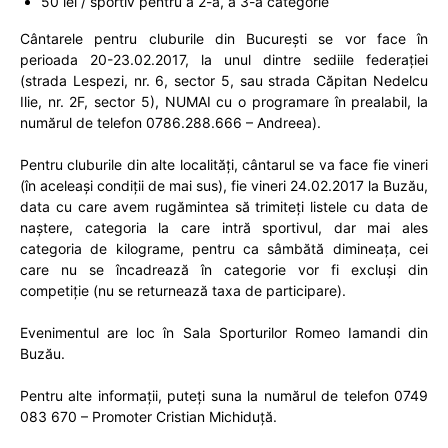
50 lei / sportiv pentru a 2-a, a 3-a categorie
Cântarele pentru cluburile din București se vor face în
perioada 20-23.02.2017, la unul dintre sediile federației
(strada Lespezi, nr. 6, sector 5, sau strada Căpitan Nedelcu
Ilie, nr. 2F, sector 5), NUMAI cu o programare în prealabil, la
numărul de telefon 0786.288.666 – Andreea).
Pentru cluburile din alte localități, cântarul se va face fie vineri
(în aceleași condiții de mai sus), fie vineri 24.02.2017 la Buzău,
data cu care avem rugămintea să trimiteți listele cu data de
naștere, categoria la care intră sportivul, dar mai ales
categoria de kilograme, pentru ca sâmbătă dimineața, cei
care nu se încadrează în categorie vor fi excluși din
competiție (nu se returnează taxa de participare).
Evenimentul are loc în Sala Sporturilor Romeo Iamandi din
Buzău.
Pentru alte informații, puteți suna la numărul de telefon 0749
083 670 – Promoter Cristian Michiduță.