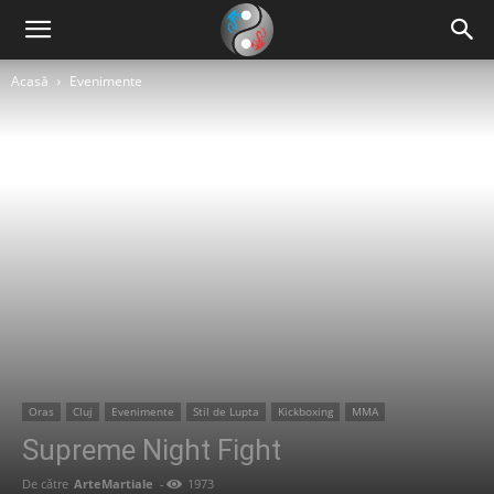
Acasă
Evenimente
Oras
Cluj
Evenimente
Stil de Lupta
Kickboxing
MMA
Supreme Night Fight
De către
ArteMartiale
-
1973