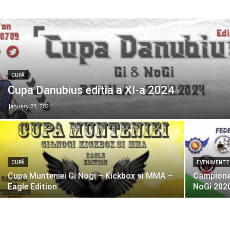
CUPĂ
Cupa Danubius editia a XI-a 2024
January 23, 2024
CUPĂ
EVENIMENTE
Cupa Munteniei Gi Nogi – Kickbox si MMA –
Campionat
Eagle Edition
NoGi 202