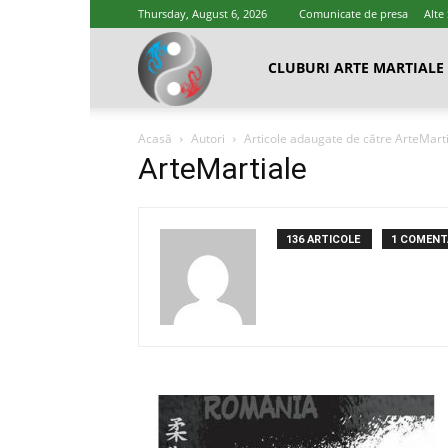
Thursday, August 6, 2026
Comunicate de presa
Alte
Cluburi
CLUBURI ARTE MARTIALE
Acasă
Autori
Articole adaugate de către ArteMart
Arte
ArteMartiale
Marțiale
136 ARTICOLE
1 COMENTA