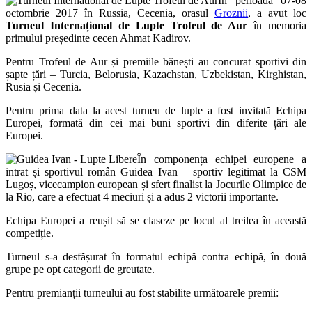
În perioada 07-08
octombrie 2017 în Russia, Cecenia, orasul
Groznii
, a avut loc
Turneul Internațional de Lupte Trofeul de Aur
în memoria
primului președinte cecen Ahmat Kadirov.
Pentru Trofeul de Aur și premiile bănești au concurat sportivi din
șapte țări – Turcia, Belorusia, Kazachstan, Uzbekistan, Kirghistan,
Rusia și Cecenia.
Pentru prima data la acest turneu de lupte a fost invitată Echipa
Europei, formată din cei mai buni sportivi din diferite țări ale
Europei.
În componența echipei europene a
intrat și sportivul român Guidea Ivan – sportiv legitimat la CSM
Lugoș, vicecampion european și sfert finalist la Jocurile Olimpice de
la Rio, care a efectuat 4 meciuri și a adus 2 victorii importante.
Echipa Europei a reușit să se claseze pe locul al treilea în această
competiție.
Turneul s-a desfășurat în formatul echipă contra echipă, în două
grupe pe opt categorii de greutate.
Pentru premianții turneului au fost stabilite următoarele premii: