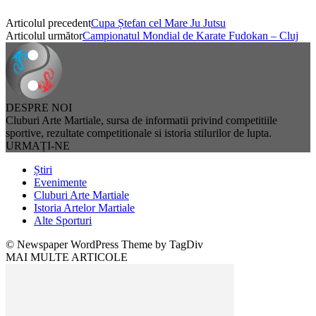
Articolul precedent
Cupa Ștefan cel Mare Ju Jutsu
Articolul următor
Campionatul Mondial de Karate Fudokan – Cluj
DESPRE NOI
Cluburi Arte Martiale, sursa de informatii privind competitiile
sportive, rezultate competitionale si istoria stilurilor de lupta.
URMAȚI-NE
Știri
Evenimente
Cluburi Arte Martiale
Istoria Artelor Martiale
Alte Sporturi
© Newspaper WordPress Theme by TagDiv
MAI MULTE ARTICOLE