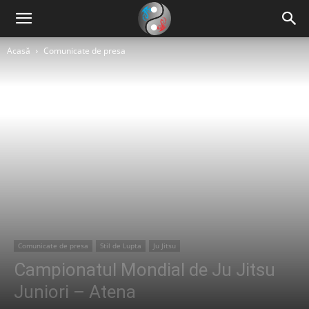
Acasă
Comunicate de presa
Comunicate de presa
Stil de Lupta
Ju Jitsu
Campionatul Mondial de Ju Jitsu
Juniori – Atena