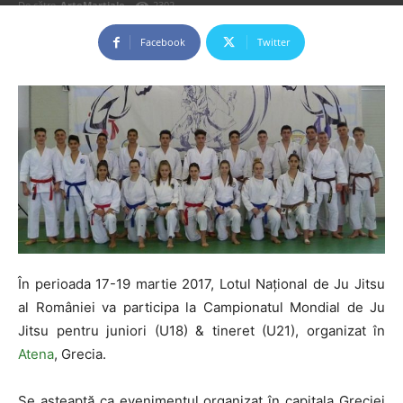
De către
ArteMartiale
-
2302
Facebook
Twitter
În perioada 17-19 martie 2017, Lotul Național de Ju Jitsu
al României va participa la Campionatul Mondial de Ju
Jitsu pentru juniori (U18) & tineret (U21), organizat în
Atena
, Grecia.
Se așteaptă ca evenimentul organizat în capitala Greciei