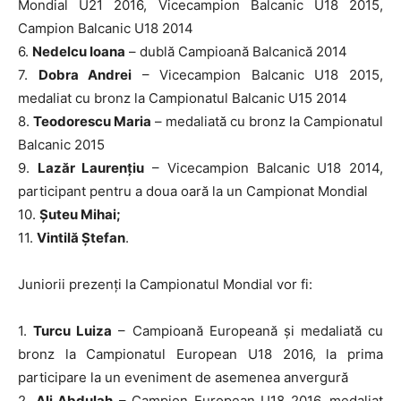
Mondial U21 2016, Vicecampion Balcanic U18 2015,
Campion Balcanic U18 2014
6.
Nedelcu Ioana
– dublă Campioană Balcanică 2014
7.
Dobra Andrei
– Vicecampion Balcanic U18 2015,
medaliat cu bronz la Campionatul Balcanic U15 2014
8.
Teodorescu Maria
– medaliată cu bronz la Campionatul
Balcanic 2015
9.
Lazăr Laurențiu
– Vicecampion Balcanic U18 2014,
participant pentru a doua oară la un Campionat Mondial
10.
Șuteu Mihai;
11.
Vintilă Ștefan
.
Juniorii prezenți la Campionatul Mondial vor fi:
1.
Turcu Luiza
– Campioană Europeană și medaliată cu
bronz la Campionatul European U18 2016, la prima
participare la un eveniment de asemenea anvergură
2.
Ali Abdulah
– Campion European U18 2016, medaliat