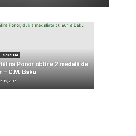
TE SPORTURI
tălina Ponor obține 2 medalii de
r – C.M. Baku
h 19, 2017