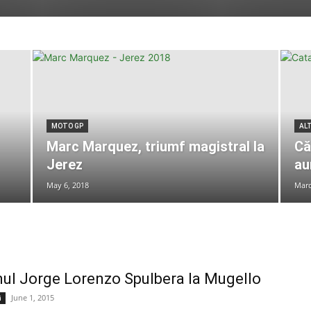
MOTO GP
AL
Marc Marquez, triumf magistral la
Că
Jerez
au
May 6, 2018
Marc
ul Jorge Lorenzo Spulbera la Mugello
June 1, 2015
i