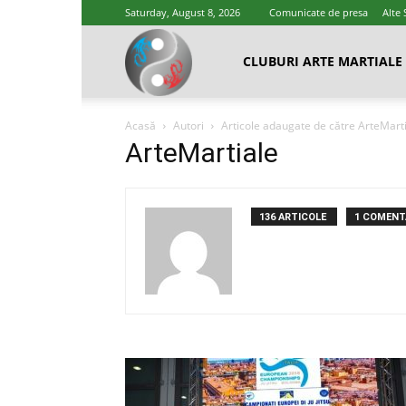
Saturday, August 8, 2026
Comunicate de presa
Alte 
Cluburi
CLUBURI ARTE MARTIALE
Acasă
Autori
Articole adaugate de către ArteMart
Arte
ArteMartiale
Marțiale
136 ARTICOLE
1 COMENTA