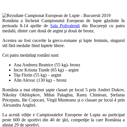
România a încheiat Campionatul European de lupte găzduite în
perioada 8-14 aprilie de
Sala Polivalentă
din Bucureşti cu patru
medalii, dintre care două de argint şi două de bronz.
Acestea au fost cucerite la greco-romane şi lupte feminin, singurul
stil fără medalie fiind luptele libere.
Cei patru medaliaţi români sunt:
Ana Andreea Beatrice (55 kg)- bronz
Incze Kriszta Tunde (65 kg) – argint
Tița Florin (55 kg) – argint
Alin Alexuc (130 kg) – bronz
România a mai obținut șapte clasari pe locul 5 prin Andrei Dukov,
Nikolay Okhlopkov, Mihai Palaghia, Rareș Chintoan, Ștefania
Priceputu, Ilie Cojocari, Virgil Munteanu și o clasare pe locul 4 prin
Alexandra Anghel.
La acestă ediție e Campionatelor Europene de Lupta au participat
peste 600 de sportivi din 40 de ţări, competiţie la care România a
aliniat 29 de sportivi.