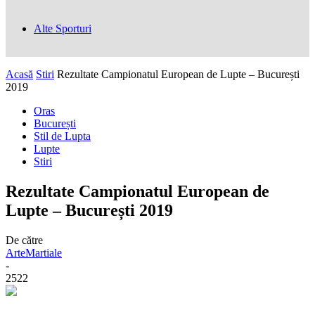
Alte Sporturi
Acasă
Stiri
Rezultate Campionatul European de Lupte – București
2019
Oras
București
Stil de Lupta
Lupte
Stiri
Rezultate Campionatul European de
Lupte – București 2019
De către
ArteMartiale
-
2522
Facebook
Twitter