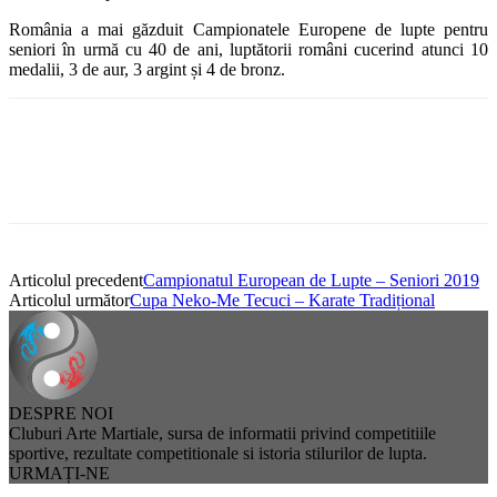
România a mai găzduit Campionatele Europene de lupte pentru
seniori în urmă cu 40 de ani, luptătorii români cucerind atunci 10
medalii, 3 de aur, 3 argint și 4 de bronz.
Articolul precedent
Campionatul European de Lupte – Seniori 2019
Articolul următor
Cupa Neko-Me Tecuci – Karate Tradițional
DESPRE NOI
Cluburi Arte Martiale, sursa de informatii privind competitiile
sportive, rezultate competitionale si istoria stilurilor de lupta.
URMAȚI-NE