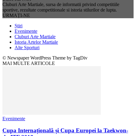
Cluburi Arte Martiale, sursa de informatii privind competitiile
sportive, rezultate competitionale si istoria stilurilor de lupta.
URMAȚI-NE
Știri
Evenimente
Cluburi Arte Martiale
Istoria Artelor Martiale
Alte Sporturi
© Newspaper WordPress Theme by TagDiv
MAI MULTE ARTICOLE
Evenimente
Cupa Internațională și Cupa Europei la Taekwon-