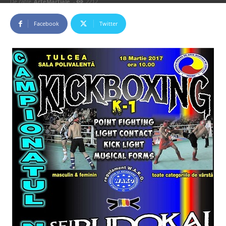
De către
ArteMartiale
-
2212
Facebook
Twitter