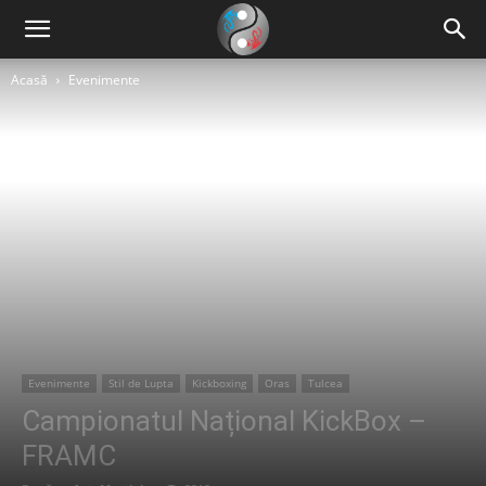
Acasă
Evenimente
Evenimente
Stil de Lupta
Kickboxing
Oras
Tulcea
Campionatul Național KickBox –
FRAMC