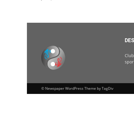
DES
Club
spor
© Newspaper WordPress Theme by TagDiv