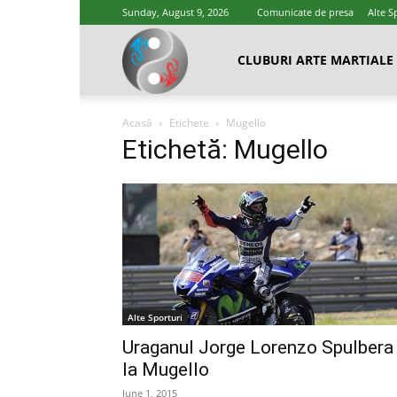
Sunday, August 9, 2026
Comunicate de presa
Alte S
Cluburi
CLUBURI ARTE MARTIALE
Acasă
Etichete
Mugello
Arte
Etichetă: Mugello
Marțiale
Alte Sporturi
Uraganul Jorge Lorenzo Spulbera
la Mugello
June 1, 2015