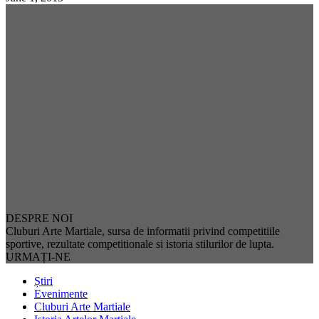
DESPRE NOI
Cluburi Arte Martiale, sursa de informatii privind competitiile
sportive, rezultate competitionale si istoria stilurilor de lupta.
URMAȚI-NE
Știri
Evenimente
Cluburi Arte Martiale