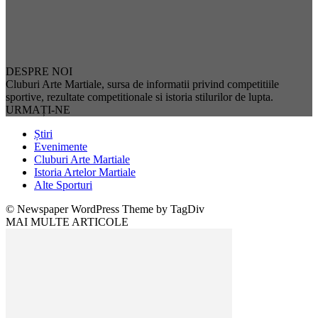
DESPRE NOI
Cluburi Arte Martiale, sursa de informatii privind competitiile
sportive, rezultate competitionale si istoria stilurilor de lupta.
URMAȚI-NE
Știri
Evenimente
Cluburi Arte Martiale
Istoria Artelor Martiale
Alte Sporturi
© Newspaper WordPress Theme by TagDiv
MAI MULTE ARTICOLE