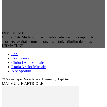
DESPRE NOI
Cluburi Arte Martiale, sursa de informatii privind competitiile
sportive, rezultate competitionale si istoria stilurilor de lupta.
URMAȚI-NE
Știri
Evenimente
Cluburi Arte Martiale
Istoria Artelor Martiale
Alte Sporturi
© Newspaper WordPress Theme by TagDiv
MAI MULTE ARTICOLE