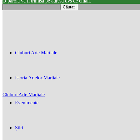
O parola va fi trimisă pe adresa dvs de email.
Cluburi Arte Martiale
Istoria Artelor Martiale
Cluburi Arte Marțiale
Evenimente
Știri