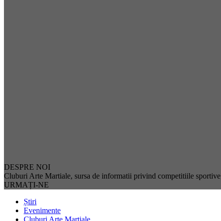
DESPRE NOI
Cluburi Arte Martiale, sursa de informatii privind competitiile sportive, 
URMAȚI-NE
Știri
Evenimente
Cluburi Arte Martiale