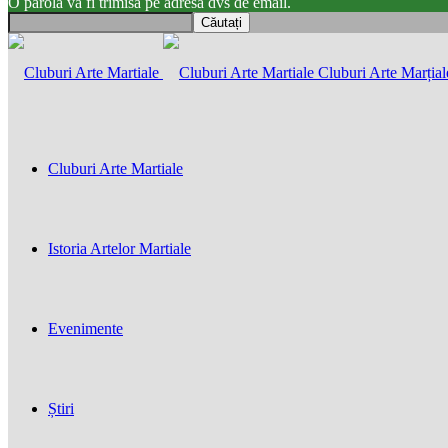
O parola va fi trimisă pe adresa dvs de email.
Cluburi Arte Marțial
Cluburi Arte Martiale
Istoria Artelor Martiale
Evenimente
Știri