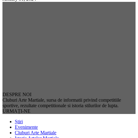
DESPRE NOI
Cluburi Arte Martiale, sursa de informatii privind competitiile
sportive, rezultate competitionale si istoria stilurilor de lupta.
URMAȚI-NE
Știri
Evenimente
Cluburi Arte Martiale