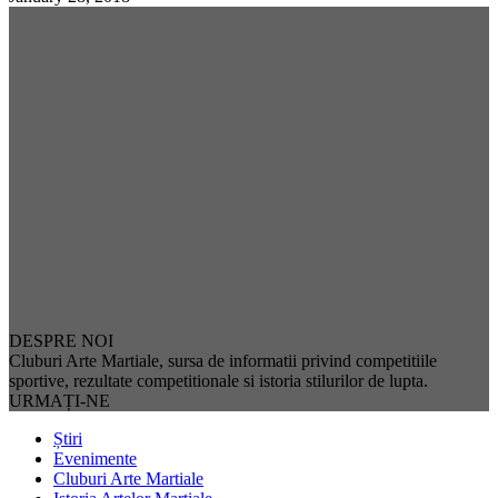
DESPRE NOI
Cluburi Arte Martiale, sursa de informatii privind competitiile
sportive, rezultate competitionale si istoria stilurilor de lupta.
URMAȚI-NE
Știri
Evenimente
Cluburi Arte Martiale