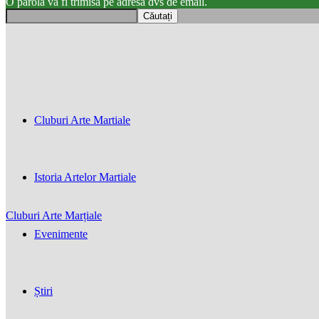
O parola va fi trimisă pe adresa dvs de email.
Cluburi Arte Martiale
Istoria Artelor Martiale
Cluburi Arte Marțiale
Evenimente
Știri