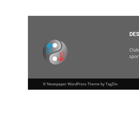
DES
Club
spor
© Newspaper WordPress Theme by TagDiv