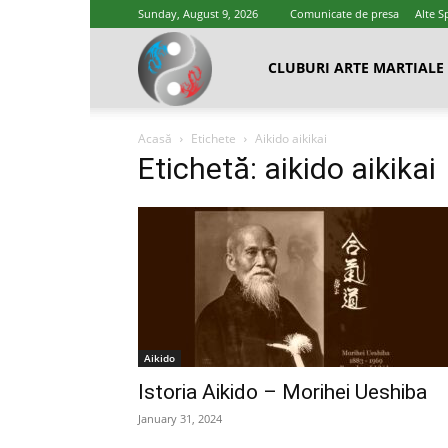
Sunday, August 9, 2026
Comunicate de presa
Alte S
Cluburi
CLUBURI ARTE MARTIALE
Acasă
Etichete
Aikido aikikai
Arte
Etichetă: aikido aikikai
Marțiale
Aikido
Istoria Aikido – Morihei Ueshiba
January 31, 2024