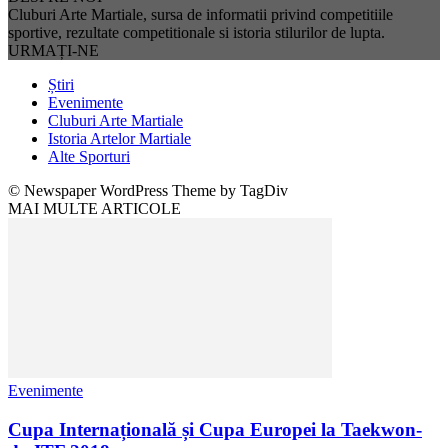
Cluburi Arte Martiale, sursa de informatii privind competitiile
sportive, rezultate competitionale si istoria stilurilor de lupta.
URMAȚI-NE
Știri
Evenimente
Cluburi Arte Martiale
Istoria Artelor Martiale
Alte Sporturi
© Newspaper WordPress Theme by TagDiv
MAI MULTE ARTICOLE
Evenimente
Cupa Internațională și Cupa Europei la Taekwon-