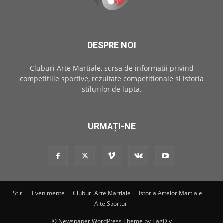
DESPRE NOI
Cluburi Arte Martiale, sursa de informatii privind
competitiile sportive, rezultate competitionale si istoria
stilurilor de lupta.
URMAȚI-NE
Știri
Evenimente
Cluburi Arte Martiale
Istoria Artelor Martiale
Alte Sporturi
© Newspaper WordPress Theme by TagDiv