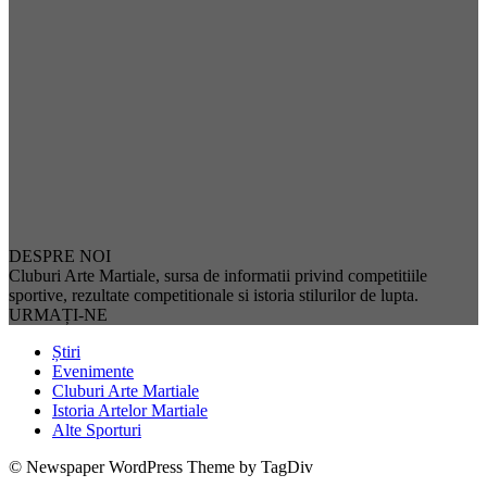
DESPRE NOI
Cluburi Arte Martiale, sursa de informatii privind competitiile
sportive, rezultate competitionale si istoria stilurilor de lupta.
URMAȚI-NE
Știri
Evenimente
Cluburi Arte Martiale
Istoria Artelor Martiale
Alte Sporturi
© Newspaper WordPress Theme by TagDiv