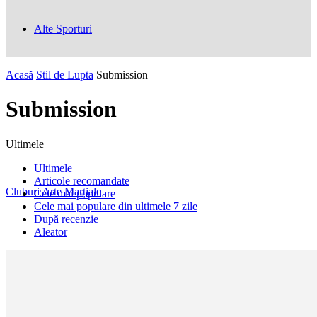
Alte Sporturi
Acasă
Stil de Lupta
Submission
Submission
Ultimele
Ultimele
Articole recomandate
Cluburi Arte Marțiale
Cele mai populare
Cele mai populare din ultimele 7 zile
După recenzie
Aleator