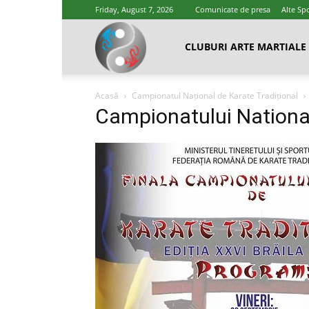
Friday, August 7, 2026
Comunicate de presa
Alte Spo
Cluburi
CLUBURI ARTE MARTIALE
Acasă
Campionatul Național de Karate Tradițional
Arte
Campionatului National
Marțiale