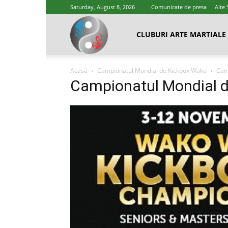
Saturday, August 8, 2026
Comunicate de presa
Alte 
Cluburi
CLUBURI ARTE MARTIALE
Acasă
Campionatul Mondial de Kickbox Wako
Cam
Arte
Campionatul Mondial 
Marțiale