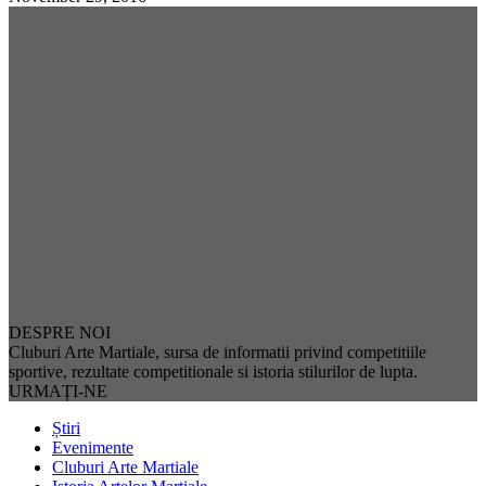
DESPRE NOI
Cluburi Arte Martiale, sursa de informatii privind competitiile
sportive, rezultate competitionale si istoria stilurilor de lupta.
URMAȚI-NE
Știri
Evenimente
Cluburi Arte Martiale